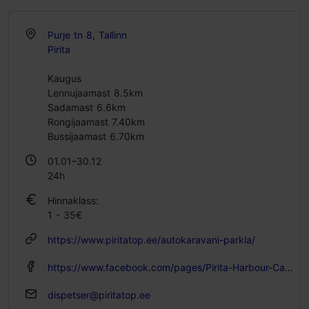
Purje tn 8, Tallinn
Pirita
Kaugus
Lennujaamast 8.5km
Sadamast 6.6km
Rongijaamast 7.40km
Bussijaamast 6.70km
01.01–30.12
24h
Hinnaklass:
1 - 35€
https://www.piritatop.ee/autokaravani-parkla/
https://www.facebook.com/pages/Pirita-Harbour-Camping/443452749064365
dispetser@piritatop.ee