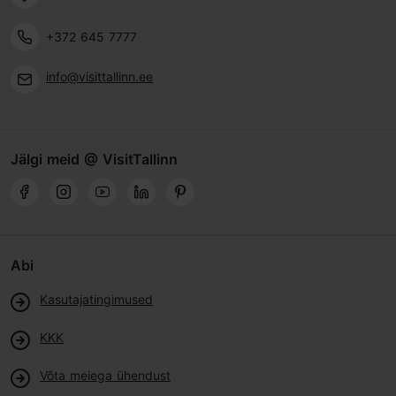
+372 645 7777
info@visittallinn.ee
Jälgi meid @ VisitTallinn
Abi
Kasutajatingimused
KKK
Võta meiega ühendust