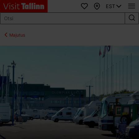
EST
Lemmikud
Kaart
Majutus