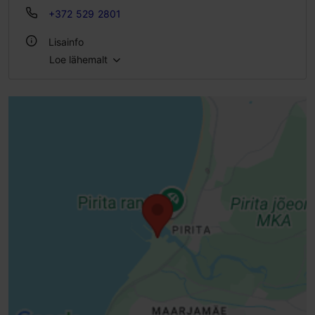
+372 529 2801
Lisainfo
Loe lähemalt
Voodikohtade arv: 40
WiFi