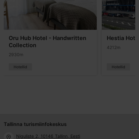
Oru Hub Hotel - Handwritten
Hestia Hote
Collection
4212m
2930m
Hotellid
Hotellid
Tallinna turismiinfokeskus
Niguliste 2, 10146 Tallinn, Eesti