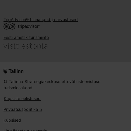
TripAdvisori® hinnangud ja arvustused
Eesti ametlik turismiinfo
© Tallinna Strateegiakeskuse ettevõtlusteenistuse
turismiosakond
Küpsiste eelistused
Privaatsuspoliitika
Küpsised
Ligipääsetavuse teatis