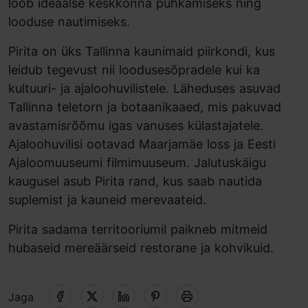
loob ideaalse keskkonna puhkamiseks ning
looduse nautimiseks.
Pirita on üks Tallinna kaunimaid piirkondi, kus
leidub tegevust nii loodusesõpradele kui ka
kultuuri- ja ajaloohuvilistele. Läheduses asuvad
Tallinna teletorn ja botaanikaaed, mis pakuvad
avastamisrõõmu igas vanuses külastajatele.
Ajaloohuvilisi ootavad Maarjamäe loss ja Eesti
Ajaloomuuseumi filmimuuseum. Jalutuskäigu
kaugusel asub Pirita rand, kus saab nautida
suplemist ja kauneid merevaateid.
Pirita sadama territooriumil paikneb mitmeid
hubaseid mereäärseid restorane ja kohvikuid.
Jaga