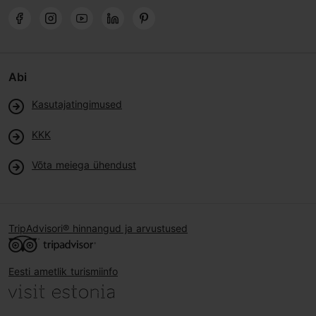
Abi
Kasutajatingimused
KKK
Võta meiega ühendust
TripAdvisori® hinnangud ja arvustused
Eesti ametlik turismiinfo