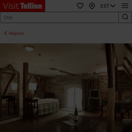
EST
Lemmikud
Kaart
Majutus