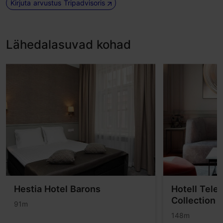
Kirjuta arvustus Tripadvisoris
Lähedalasuvad kohad
Hestia Hotel Barons
Hotell Tele
Collection
91m
148m