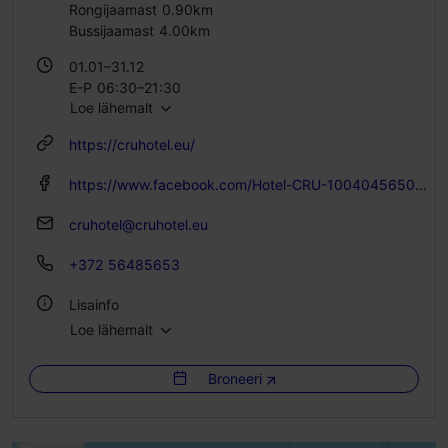
Rongijaamast 0.90km
Bussijaamast 4.00km
01.01–31.12
E-P 06:30–21:30
Loe lähemalt
https://cruhotel.eu/
https://www.facebook.com/Hotel-CRU-100404565031582
cruhotel@cruhotel.eu
+372 56485653
Lisainfo
Loe lähemalt
Tubade arv: 15
Voodikohtade arv: 27
Broneeri
WiFi