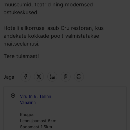
muuseumid, teatrid ning modernsed
ostukeskused.
Hotelli allkorrusel asub Cru restoran, kus
andekate kokkade poolt valmistatakse
maitseelamusi.
Tere tulemast!
Jaga
Viru tn 8, Tallinn
Vanalinn
Kaugus
Lennujaamast 6km
Sadamast 1.5km