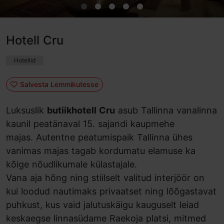
Hotell Cru
Hotellid
Salvesta Lemmikutesse
Luksuslik
butiikhotell Cru
asub Tallinna vanalinna
kaunil peatänaval 15. sajandi kaupmehe
majas. Autentne peatumispaik Tallinna ühes
vanimas majas tagab kordumatu elamuse ka
kõige nõudlikumale külastajale.
Vana aja hõng ning stiilselt valitud interjöör on
kui loodud nautimaks privaatset ning lõõgastavat
puhkust, kus vaid jalutuskäigu kauguselt leiad
keskaegse linnasüdame Raekoja platsi, mitmed