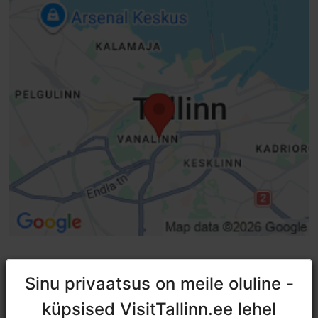
Sinu privaatsus on meile oluline -
Sinu privaatsus on meile oluline -
TripAdvisori® hinnangud ja
küpsised VisitTallinn.ee lehel
küpsised VisitTallinn.ee lehel
arvustused