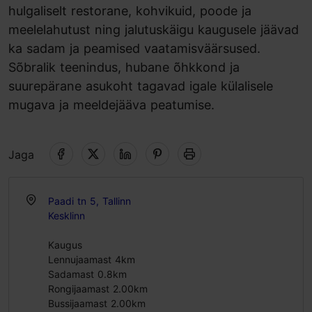
hulgaliselt restorane, kohvikuid, poode ja
meelelahutust ning jalutuskäigu kaugusele jäävad
ka sadam ja peamised vaatamisväärsused.
Sõbralik teenindus, hubane õhkkond ja
suurepärane asukoht tagavad igale külalisele
mugava ja meeldejääva peatumise.
Jaga
Paadi tn 5, Tallinn
Kesklinn
Kaugus
Lennujaamast 4km
Sadamast 0.8km
Rongijaamast 2.00km
Bussijaamast 2.00km