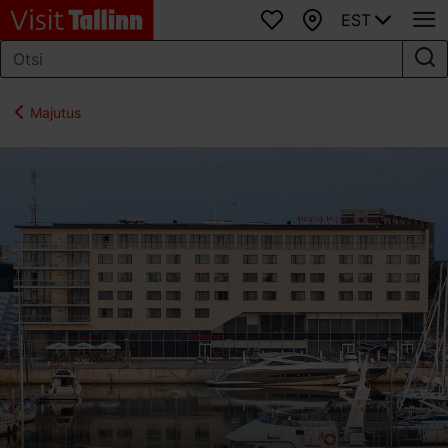
EST
Lemmikud
Kaart
Majutus