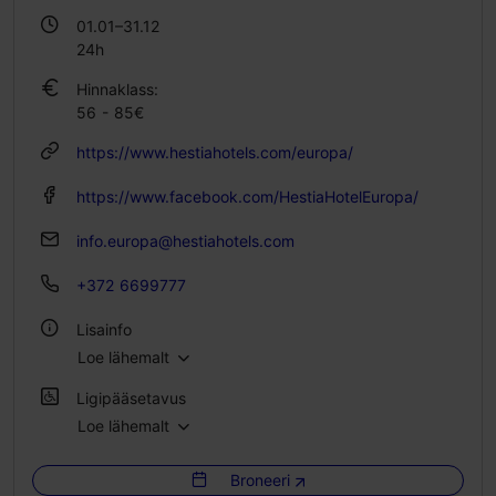
01.01–31.12
24h
Hinnaklass:
56 - 85€
https://www.hestiahotels.com/europa/
https://www.facebook.com/HestiaHotelEuropa/
info.europa@hestiahotels.com
+372 6699777
Lisainfo
Loe lähemalt
Gruppide toitlustamine: Jah
Ligipääsetavus
Tubade arv: 185
Loe lähemalt
Täielik ligipääsetavus skuutriga
Voodikohtade arv: 370
Broneeri
Täielik ligipääsetavus elektrilise ratastooliga
WiFi