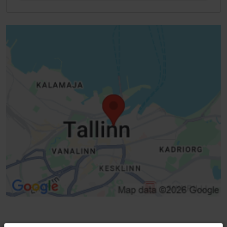
Täielik ligipääsetavus lapsevankriga
Green key
Piiratud ligipääs ratastooliga
Tavauks, käsitsi avatav (laius >800 mm)
Pöörduksed
Liftid, tavalift - sobib ratastoolile
Invatualett
Invatualeti pott keskel
Lapsemähkimine
WiFi
Invatuba