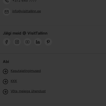
+372 645 7777
info@visittallinn.ee
Jälgi meid @ VisitTallinn
Abi
Kasutajatingimused
KKK
Võta meiega ühendust