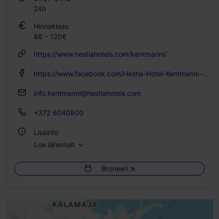
24h
Hinnaklass:
86 - 120€
https://www.hestiahotels.com/kentmanni/
https://www.facebook.com/Hestia-Hotel-Kentmanni-686728408438619
info.kentmanni@hestiahotels.com
+372 6040900
Lisainfo
Loe lähemalt
Tubade arv: 92
Voodikohtade arv: 200
Broneeri
WiFi
Green key