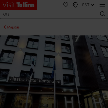
EST
Lemmikud
Kaart
Majutus