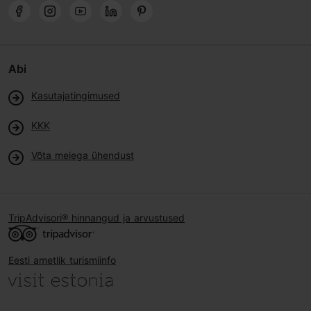
Abi
Kasutajatingimused
KKK
Võta meiega ühendust
TripAdvisori® hinnangud ja arvustused
Eesti ametlik turismiinfo