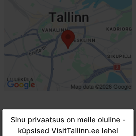
TripAdvisori® hinnangud ja
Sinu privaatsus on meile oluline -
Sinu privaatsus on meile oluline -
arvustused
küpsised VisitTallinn.ee lehel
küpsised VisitTallinn.ee lehel