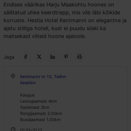
Endises väärikas Harju Maakohtu hoones on
säilitatud uhke keerdtrepp, mis viib läbi kõikide
korruste. Hestia Hotel Kentmanni on elegantne ja
ajatu stiiliga hotell, kust ei puudu siiski ka
maitsekaid viiteid hoone ajaloole.
Jaga
Kentmanni tn 13, Tallinn
Kesklinn
Kaugus
Lennujaamast 4km
Sadamast 2km
Rongijaamast 2.00km
Bussijaamast 1.00km
01.01–31.12