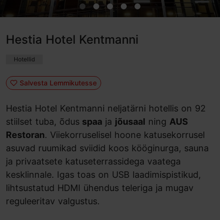
Hestia Hotel Kentmanni
Hotellid
Salvesta Lemmikutesse
Hestia Hotel Kentmanni neljatärni hotellis on 92
stiilset tuba, õdus
spaa
ja
jõusaal
ning
AUS
Restoran
. Viiekorruselisel hoone katusekorrusel
asuvad ruumikad sviidid koos kööginurga, sauna
ja privaatsete katuseterrassidega vaatega
kesklinnale. Igas toas on USB laadimispistikud,
lihtsustatud HDMI ühendus teleriga ja mugav
reguleeritav valgustus.