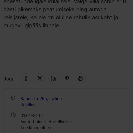
enesetunde igale külalisele. Valge Villa sobib eriti
hästi pikemaks peatumiseks ning autoga
reisijatele, kellele on oluline rahulik asukoht ja
mugav ligipääs linnale.
Jaga
Kännu tn 26a, Tallinn
Kristiine
01.01–31.12
Avatud ainult ettetellimisel
Loe lähemalt