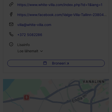
https://www.white-villa.com/index.php?id=1&lang=1
https://www.facebook.com/Valge-Villa-Tallinn-238047159927997
villa@white-villa.com
+372 5082286
Lisainfo
Loe lähemalt
Tubade arv: 9
Voodikohtade arv: 14
Broneeri
WiFi