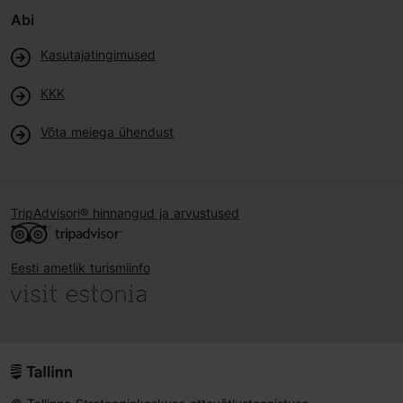
Abi
Kasutajatingimused
KKK
Võta meiega ühendust
TripAdvisori® hinnangud ja arvustused
Eesti ametlik turismiinfo