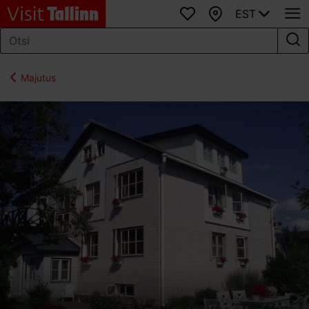
EST
Lemmikud
Kaart
Majutus