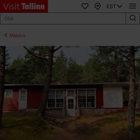
EST
Lemmikud
Kaart
Majutus