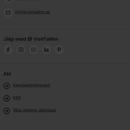
info@visittallinn.ee
Jälgi meid @ VisitTallinn
Abi
Kasutajatingimused
KKK
Võta meiega ühendust