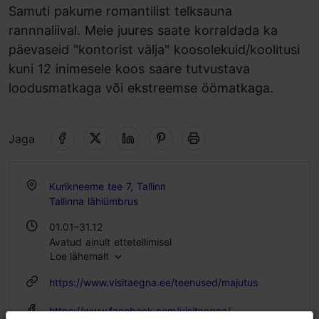
Samuti pakume romantilist telksauna
rannnaliival. Meie juures saate korraldada ka
päevaseid "kontorist välja" koosolekuid/koolitusi
kuni 12 inimesele koos saare tutvustava
loodusmatkaga või ekstreemse öömatkaga.
Jaga
Kurikneeme tee 7, Tallinn
Tallinna lähiümbrus
01.01–31.12
Avatud ainult ettetellimisel
Loe lähemalt
https://www.visitaegna.ee/teenused/majutus
https://www.facebook.com/visitaegna/