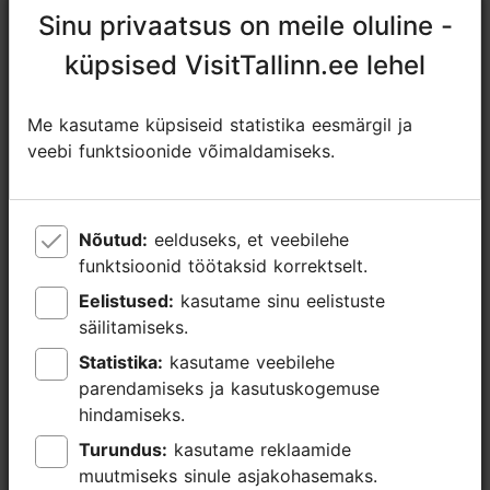
Sinu privaatsus on meile oluline -
Sinu privaatsus on meile oluline -
info@visitaegna.ee
küpsised VisitTallinn.ee lehel
küpsised VisitTallinn.ee lehel
+372 501 1416
Lisainfo
Me kasutame küpsiseid statistika eesmärgil ja
Me kasutame küpsiseid statistika eesmärgil ja
Loe lähemalt
veebi funktsioonide võimaldamiseks.
veebi funktsioonide võimaldamiseks.
Tubade arv: 4
Voodikohtade arv: 9
Broneeri
WiFi
Nõutud:
Nõutud:
eelduseks, et veebilehe
eelduseks, et veebilehe
funktsioonid töötaksid korrektselt.
funktsioonid töötaksid korrektselt.
Sobilik lemmikloomadele
Eelistused:
Eelistused:
kasutame sinu eelistuste
kasutame sinu eelistuste
säilitamiseks.
säilitamiseks.
Statistika:
Statistika:
kasutame veebilehe
kasutame veebilehe
parendamiseks ja kasutuskogemuse
parendamiseks ja kasutuskogemuse
hindamiseks.
hindamiseks.
Turundus:
Turundus:
kasutame reklaamide
kasutame reklaamide
muutmiseks sinule asjakohasemaks.
muutmiseks sinule asjakohasemaks.