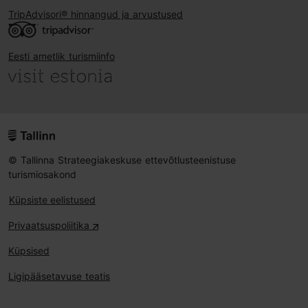
TripAdvisori® hinnangud ja arvustused
Eesti ametlik turismiinfo
© Tallinna Strateegiakeskuse ettevõtlusteenistuse
turismiosakond
Küpsiste eelistused
Privaatsuspoliitika
Küpsised
Ligipääsetavuse teatis