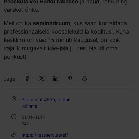
Pääsküla või Harku rabasse
ja naudi rahu ning
värsket õhku.
Meil on ka
seminariruum
, kus saad korraldada
professionaalseid koosolekuid ja koolitusi. Kuna
kesklinn on vaid 15 minuti kaugusel, on kõik
vajalik mugavalt käe-jala juures. Naudi oma
puhkust!
Jaga
Pärnu mnt 453h, Tallinn
Nõmme
01.01–31.12
24h
https://hessnery.ee/et/