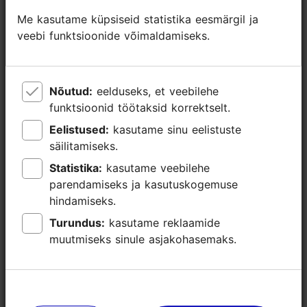
Me kasutame küpsiseid statistika eesmärgil ja
Me kasutame küpsiseid statistika eesmärgil ja
veebi funktsioonide võimaldamiseks.
veebi funktsioonide võimaldamiseks.
Nõutud:
Nõutud:
eelduseks, et veebilehe
eelduseks, et veebilehe
funktsioonid töötaksid korrektselt.
funktsioonid töötaksid korrektselt.
Eelistused:
Eelistused:
kasutame sinu eelistuste
kasutame sinu eelistuste
säilitamiseks.
säilitamiseks.
Statistika:
Statistika:
kasutame veebilehe
kasutame veebilehe
TripAdvisori® hinnangud ja
parendamiseks ja kasutuskogemuse
parendamiseks ja kasutuskogemuse
arvustused
hindamiseks.
hindamiseks.
Turundus:
Turundus:
kasutame reklaamide
kasutame reklaamide
tripadvisor rating null of 5
põhineb
0 hinnangul
muutmiseks sinule asjakohasemaks.
muutmiseks sinule asjakohasemaks.
Loe rohkem arvustusi TripAdvisorist