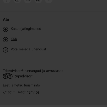
Abi
Kasutajatingimused
KKK
Võta meiega ühendust
TripAdvisori® hinnangud ja arvustused
Eesti ametlik turismiinfo