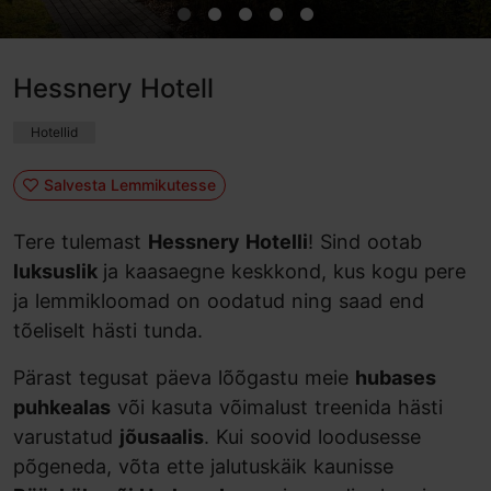
Hessnery Hotell
Hotellid
Salvesta Lemmikutesse
Tere tulemast
Hessnery Hotelli
! Sind ootab
luksuslik
ja kaasaegne keskkond, kus kogu pere
ja lemmikloomad on oodatud ning saad end
tõeliselt hästi tunda.
Pärast tegusat päeva lõõgastu meie
hubases
puhkealas
või kasuta võimalust treenida hästi
varustatud
jõusaalis
. Kui soovid loodusesse
põgeneda, võta ette jalutuskäik kaunisse