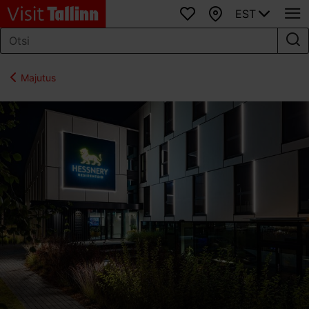
EST
Lemmikud
Kaart
Majutus