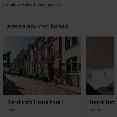
Kirjuta arvustus Tripadvisoris
Lähedalasuvad kohad
Merchant's House hotell
Hestia Hote
54m
243m