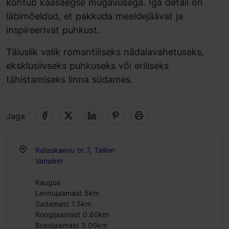
kohtub kaasaegse mugavusega. Iga detail on
läbimõeldud, et pakkuda meeldejäävat ja
inspireerivat puhkust.
Täiuslik valik romantiliseks nädalavahetuseks,
eksklusiivseks puhkuseks või eriliseks
tähistamiseks linna südames.
Jaga
Rataskaevu tn 7, Tallinn
Vanalinn
Kaugus
Lennujaamast 5km
Sadamast 1.5km
Rongijaamast 0.60km
Bussijaamast 3.00km