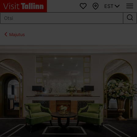
EST
Lemmikud
Kaart
Majutus