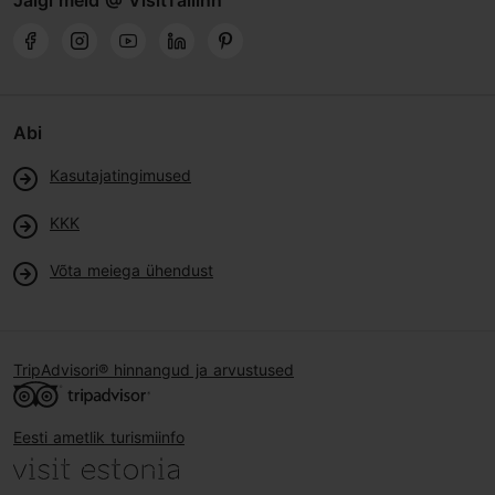
Jälgi meid @ VisitTallinn
Abi
Kasutajatingimused
KKK
Võta meiega ühendust
TripAdvisori® hinnangud ja arvustused
Eesti ametlik turismiinfo