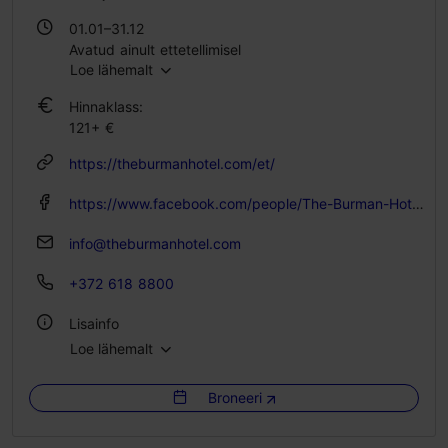
01.01–31.12
Avatud ainult ettetellimisel
Loe lähemalt
Hinnaklass:
121+ €
https://theburmanhotel.com/et/
https://www.facebook.com/people/The-Burman-Hotel/61572662493735/
info@theburmanhotel.com
+372 618 8800
Lisainfo
Loe lähemalt
Tubade arv: 17
Voodikohtade arv: 36
Broneeri
WiFi