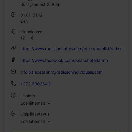
Bussijaamast 2.00km
01.01–31.12
24h
Hinnaklass:
121+ €
https://www.radissonhotels.com/et-ee/hotellid/radisson-individuals-palace-tallinn
https://www.facebook.com/palacehoteltallinn
info.palacetallinn@radissonindividuals.com
+372 6806646
Lisainfo
Loe lähemalt
Tubade arv: 79
Ligipääsetavus
Voodikohtade arv: 158
Loe lähemalt
Täielik ligipääsetavus ratastooliga
WiFi