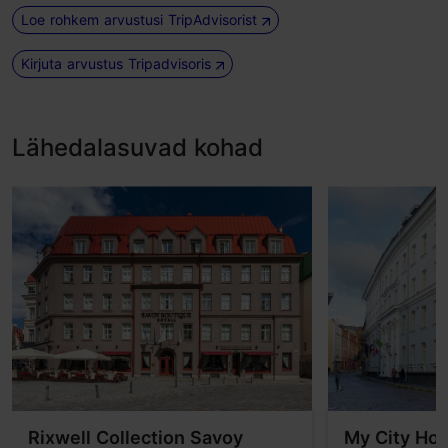
Loe rohkem arvustusi TripAdvisorist
Kirjuta arvustus Tripadvisoris
Lähedalasuvad kohad
Rixwell Collection Savoy
My City Hot