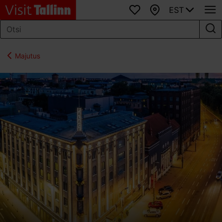
EST
Lemmikud
Kaart
Majutus