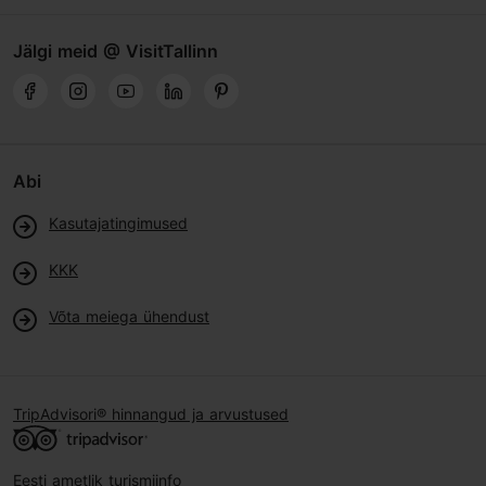
Jälgi meid @ VisitTallinn
Abi
Kasutajatingimused
KKK
Võta meiega ühendust
TripAdvisori® hinnangud ja arvustused
Eesti ametlik turismiinfo