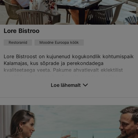
+372 5455 0200
Green key
Best Restaurants
Lore Bistroo
Restoranid
Moodne Euroopa köök
Broneeri
Lore Bistroost on kujunenud kogukondlik kohtumispaik
Kalamajas, kus sõprade ja perekondadega
TripAdvisor Traveler hinnang
kvaliteetaega veeta. Pakume ahvatlevalt eklektilist
menüüd, mis koosneb mõnusalt moodsa vindiga
põhineb
6 hinnangul
vanadest he...
Loe rohkem arvustusi TripAdvisorist
Loe lähemalt
Salvesta Lemmikutesse
Peetri tn 12, Tallinn
Kalamaja & Pelgulinn
01.01–31.12