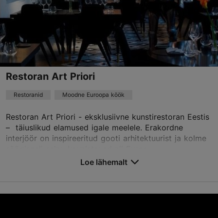
Restoran Art Priori
Restoranid
Moodne Euroopa köök
Restoran Art Priori - eksklusiivne kunstirestoran Eestis
– täiuslikud elamused igale meelele. Erakordne
interjöör on inspireeritud gooti arhitektuurist ja kolme
söögisaali seinu kaunistavad nii Euroo...
Loe lähemalt
Salvesta Lemmikutesse
Pikk tn 36, Tallinn
Vanalinn