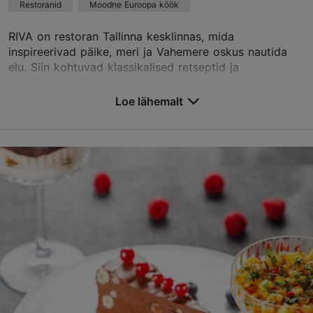
Best Restaurants
Restoranid
Moodne Euroopa köök
RIVA on restoran Tallinna kesklinnas, mida
Broneeri
inspireerivad päike, meri ja Vahemere oskus nautida
elu. Siin kohtuvad klassikalised retseptid ja
kaasaegsed tõlgendused. Menüüs kulgeb teekond
TripAdvisor Traveler hinnang
lõunast põhj...
Loe lähemalt
põhineb
90 hinnangul
Salvesta Lemmikutesse
Loe rohkem arvustusi TripAdvisorist
Sadama tn 4, Tallinn
Kesklinn
01.01–31.12
E – L 12:00–23:00
Loe lähemalt
P 12:00–18:00
Restoranid, Moodne Euroopa köök, Mereannid
Loe lähemalt
riva@riva-resto.ee