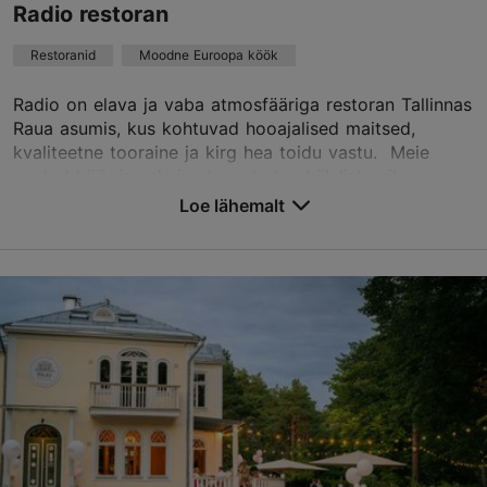
Radio restoran
Restoranid
Moodne Euroopa köök
TripAdvisor Traveler hinnang
põhineb
5 hinnangul
Radio on elava ja vaba atmosfääriga restoran Tallinnas
Loe rohkem arvustusi TripAdvisorist
Raua asumis, kus kohtuvad hooajalised maitsed,
kvaliteetne tooraine ja kirg hea toidu vastu. Meie
avatud köögis valmivad road otse külaliste sil...
Loe lähemalt
Salvesta Lemmikutesse
Terase tn 16, Tallinn
Kesklinn
01.01–31.12
E-P 12:00–23:00
Loe lähemalt
Restoranid, Moodne Euroopa köök
Loe lähemalt