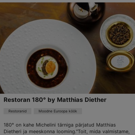
Rävala pst 3, Tallinn
Kesklinn
01.01–31.12
E – N 17:00–00:00
Loe lähemalt
R – L 17:00–02:00
P 17:00–00:00
Restoranid, Jaapani
issei.tallinn@radissoncollection.com
+372 6823025
Green key
Best Restaurants
Restoran 180° by Matthias Diether
Restoranid
Moodne Euroopa köök
Broneeri
180° on kahe Michelini tärniga pärjatud Matthias
Dietheri ja meeskonna looming."Toit, mida valmistame,