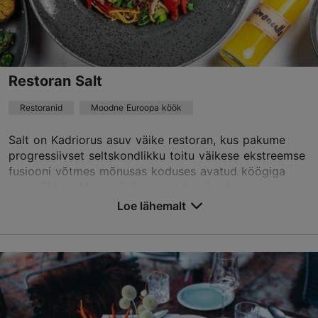
reservations@laspa.ee
+372 687 0800
Best Restaurants
Restoran Salt
Restoranid
Moodne Euroopa köök
Broneeri
Salt on Kadriorus asuv väike restoran, kus pakume
progressiivset seltskondlikku toitu väikese ekstreemse
TripAdvisor Traveler hinnang
fusiooni võtmes mõnusas koduses avatud köögiga
atmosfääris. Meie külaliste eest hoolitseb ja so...
põhineb
102 hinnangul
Loe rohkem arvustusi TripAdvisorist
Loe lähemalt
Salvesta Lemmikutesse
Vase tn 14, Tallinn
Kesklinn
01.05–30.09