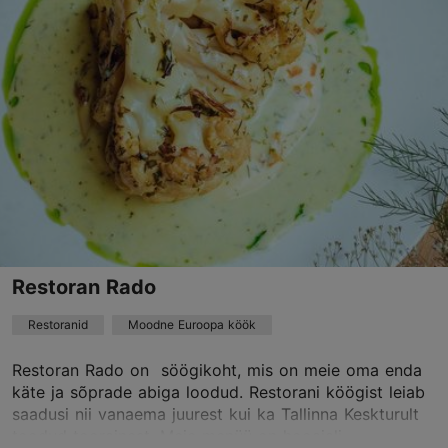
Nooda tee 8, Tallinn
Rocca al Mare
01.01–31.12
K – R 17:00–00:00
Loe lähemalt
L 12:00–00:00
P 12:00–21:00
Restoranid, Moodne Euroopa köök, Mereannid
Loe lähemalt
info@puriresto.ee
+372 5371 1111
Best Restaurants
Restoran Rado
Restoranid
Moodne Euroopa köök
Broneeri
Restoran Rado on söögikoht, mis on meie oma enda
käte ja sõprade abiga loodud. Restorani köögist leiab
TripAdvisor Traveler hinnang
saadusi nii vanaema juurest kui ka Tallinna Keskturult
toodud toorainest. Meie menüü on hooajali...
põhineb
50 hinnangul