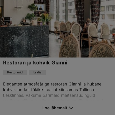
01.01–31.12
E – L 12:00–23:00
Loe lähemalt
P 12:00–22:00
Restoranid, Moodne Euroopa köök
Loe lähemalt
paju@pajuvilla.ee
+372 507 6242
Best Restaurants
Restoran ja kohvik Gianni
Broneeri
Restoranid
Itaalia
Elegantse atmosfääriga restoran Gianni ja hubane
TripAdvisor Traveler hinnang
kohvik on kui tükike Itaaliat siinsamas Tallinna
kesklinnas. Pakume parimaid maitsenaudinguid
põhineb
46 hinnangul
traditsiooniliste Itaalia roogadega, hoolikalt valitud
Loe rohkem arvustusi TripAdvisorist
ve...
Loe lähemalt