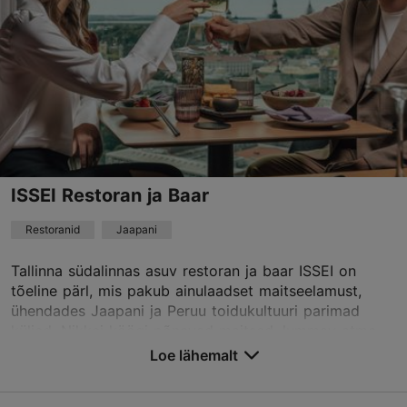
E – L 12:00–23:00
Loe lähemalt
P 12:00–22:00
Restoranid, Moodne Euroopa köök
Loe lähemalt
welcome@lorebistroo.ee
+372 5118613
Green key
ISSEI Restoran ja Baar
Best Restaurants
Restoranid
Jaapani
Tallinna südalinnas asuv restoran ja baar ISSEI on
Broneeri
tõeline pärl, mis pakub ainulaadset maitseelamust,
ühendades Jaapani ja Peruu toidukultuuri parimad
küljed. Nikkei köögi põnevad maitsed, lummav atmo...
TripAdvisor Traveler hinnang
Loe lähemalt
Salvesta Lemmikutesse
põhineb
130 hinnangul
Loe rohkem arvustusi TripAdvisorist