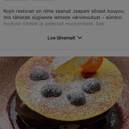
Koyo restoran on nime saanud Jaapani sõnast kouyou,
TripAdvisor Traveler hinnang
mis tähistab sügiseste lehtede värvimuutust – sümbol
looduse rütmist ja pidevast muutumisest. See
põhineb
146 hinnangul
peegeldub kogu restorani olemuses. Koyo on intiimn...
Loe rohkem arvustusi TripAdvisorist
Loe lähemalt
Salvesta Lemmikutesse
Rataskaevu tn 7, Tallinn
Vanalinn
01.01–31.12
T – L 18:00–22:30
Loe lähemalt
Restoranid, Jaapani
koyo@theburmanhotel.com
+372 618 8830