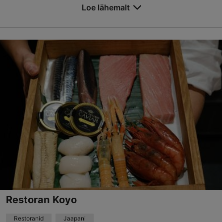
Loe rohkem arvustusi TripAdvisorist
Loe lähemalt
Salvesta Lemmikutesse
Vene tn 7, Tallinn
Vanalinn
01.01–31.12
E – L 12:00–23:00
Loe lähemalt
Restoranid, Moodne Euroopa köök
Loe lähemalt
info@radorestoran.ee
+372 58588995
Best Restaurants
Restoran Koyo
Broneeri
Restoranid
Jaapani