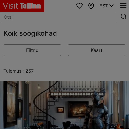
EST
Lemmikud
Kaart
Kõik söögikohad
Filtrid
Kaart
Tulemusi: 257