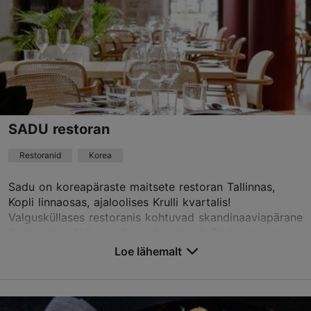
Restoranid, Moodne Euroopa köök
Loe lähemalt
info@restoranmimosa.ee
+372 6313001
Best Restaurants
SADU restoran
Broneeri
Restoranid
Korea
Sadu on koreapäraste maitsete restoran Tallinnas,
TripAdvisor Traveler hinnang
Kopli linnaosas, ajaloolises Krulli kvartalis!
Valgusküllases restoranis kohtuvad skandinaaviapärane
põhineb
76 hinnangul
funky atmosfäär ja põnevad maitsed. Restorani ees...
Loe rohkem arvustusi TripAdvisorist
Loe lähemalt
Salvesta Lemmikutesse