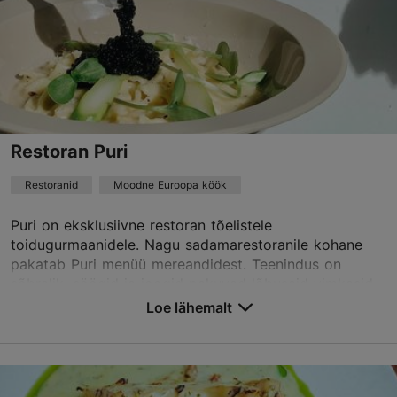
Restoranid, Moodne Euroopa köök, Vene
Loe lähemalt
moon@restoranmoon.ee
+372 6314575
Best Restaurants
Restoran Puri
Broneeri
Restoranid
Moodne Euroopa köök
Puri on eksklusiivne restoran tõelistele
TripAdvisor Traveler hinnang
toidugurmaanidele. Nagu sadamarestoranile kohane
pakatab Puri menüü mereandidest. Teenindus on
põhineb
1180 hinnangul
sõbralik, söögid ja joogid pakuvad lõbusaid vimkasid,
Loe rohkem arvustusi TripAdvisorist
otsekui va...
Loe lähemalt
Salvesta Lemmikutesse