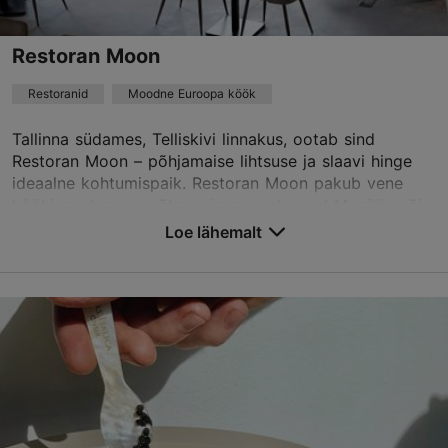
Best Restaurants
Restoran Moon
Broneeri
Restoranid
Moodne Euroopa köök
Tallinna südames, Telliskivi linnakus, ootab sind
TripAdvisor Traveler hinnang
Restoran Moon – põhjamaise lihtsuse ja slaavi hinge
ideaalne kohtumispaik. Restoran Moon pakub vene
põhineb
18 hinnangul
kööki modernses võtmes ja suure kirega! Menüüs põi...
Loe rohkem arvustusi TripAdvisorist
Loe lähemalt
Salvesta Lemmikutesse
Telliskivi tn 60/4, Tallinn
Kalamaja & Pelgulinn
01.01–31.12
E – N 12:00–23:00
Loe lähemalt
R – L 12:00–00:00
P 13:00–21:00