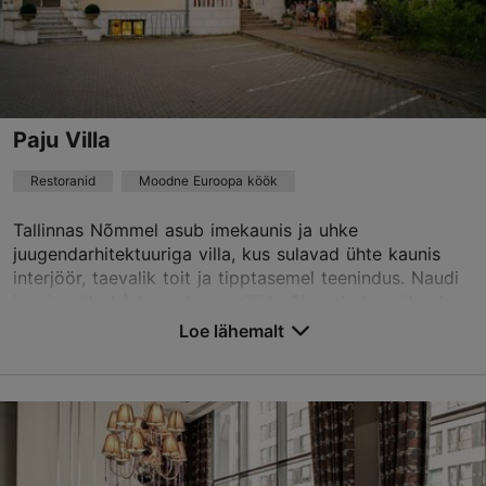
info@restoranradio.ee
+372 550 4499
Best Restaurants
Paju Villa
Broneeri
Restoranid
Moodne Euroopa köök
Tallinnas Nõmmel asub imekaunis ja uhke
TripAdvisor Traveler hinnang
juugendarhitektuuriga villa, kus sulavad ühte kaunis
interjöör, taevalik toit ja tipptasemel teenindus. Naudi
põhineb
58 hinnangul
inspireeritud à la carte menüüd või peakoka mitmek...
Loe rohkem arvustusi TripAdvisorist
Loe lähemalt
Salvesta Lemmikutesse
Vabaduse pst 88, Tallinn
Nõmme