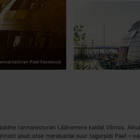
Rannarestoran Paat Facebook
aadne rannarestoran Läänemere kaldal Viimsis. Ainul
nnast asub otse merekaldal suur tagurpidi Paat – vaa