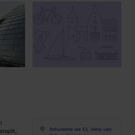
t
Rohuneeme tee 53, Viimsi vald
tepilt,