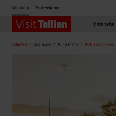
Külastaja
Professionaal
Mida teha
Külastaja
Söö ja joo
Kuhu minna
Kõik söögikohad