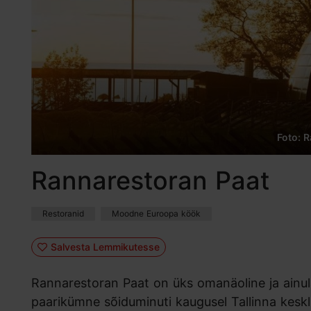
Foto: 
Rannarestoran Paat
Restoranid
Moodne Euroopa köök
Salvesta Lemmikutesse
Rannarestoran Paat on üks omanäoline ja ainul
paarikümne sõiduminuti kaugusel Tallinna keskli