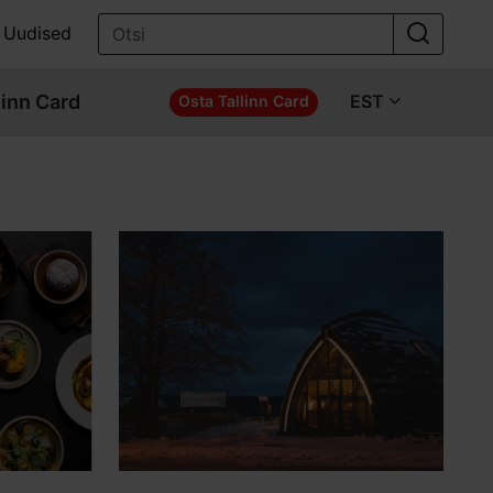
Uudised
linn Card
EST
Osta Tallinn Card