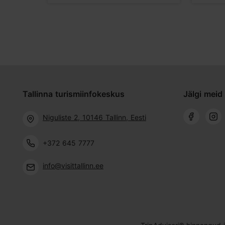
Tallinna turismiinfokeskus
Jälgi meid 
Niguliste 2, 10146 Tallinn, Eesti
+372 645 7777
info@visittallinn.ee