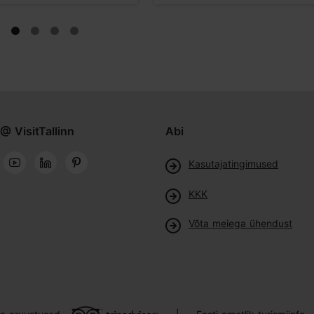
@ VisitTallinn
Abi
Kasutajatingimused
KKK
Võta meiega ühendust