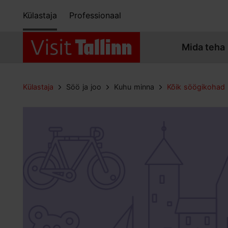
Külastaja
Professionaal
Mida teha
Külastaja
Söö ja joo
Kuhu minna
Kõik söögikohad