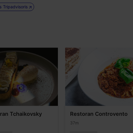
us Tripadvisoris
ran Tchaikovsky
Restoran Controvento
37m