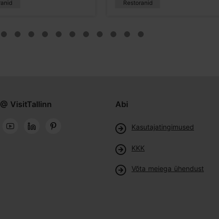
ranid
Restoranid
@ VisitTallinn
Abi
Kasutajatingimused
KKK
Võta meiega ühendust