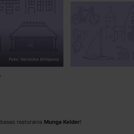
Foto: Veronika Arhipova
r
ubases restoranis
Munga Kelder
!