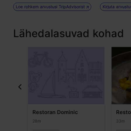
Loe rohkem arvustusi TripAdvisorist
Kirjuta arvust
Lähedalasuvad kohad
n
Restoran Dominic
Resto
28m
33m