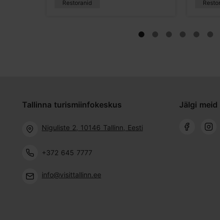
Restoranid
Resto
Tallinna turismiinfokeskus
Jälgi meid 
Niguliste 2, 10146 Tallinn, Eesti
+372 645 7777
info@visittallinn.ee