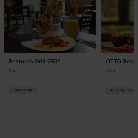
Restoran Grill 250°
OTTO Resto
5m
112m
Restoranid
Pubid ja baarid