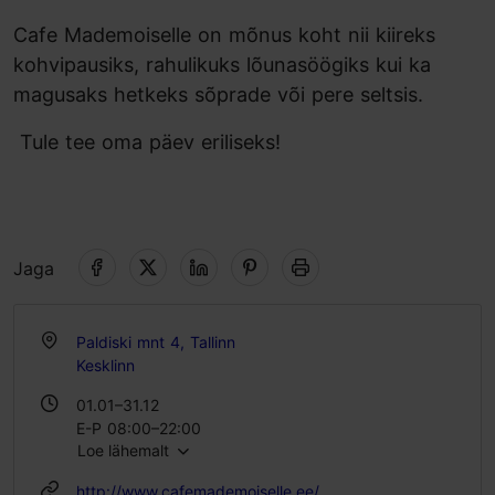
Cafe Mademoiselle on mõnus koht nii kiireks
kohvipausiks, rahulikuks lõunasöögiks kui ka
magusaks hetkeks sõprade või pere seltsis.
Tule tee oma päev eriliseks!
Jaga
Paldiski mnt 4, Tallinn
Kesklinn
01.01–31.12
E-P 08:00–22:00
Loe lähemalt
http://www.cafemademoiselle.ee/