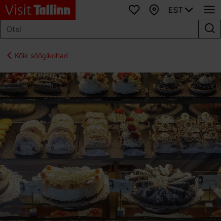
EST
Lemmikud
Kaart
Kõik söögikohad