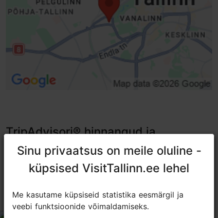
TripAdvisori® hinnangud ja
arvustused
Sinu privaatsus on meile oluline -
Sinu privaatsus on meile oluline -
tripadvisor rating 4.0 of 5
küpsised VisitTallinn.ee lehel
küpsised VisitTallinn.ee lehel
põhineb
65 hinnangul
Me kasutame küpsiseid statistika eesmärgil ja
Me kasutame küpsiseid statistika eesmärgil ja
Unreliable cafe
veebi funktsioonide võimaldamiseks.
veebi funktsioonide võimaldamiseks.