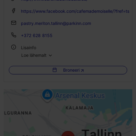
https://www.facebook.com/cafemademoiselle/?fref=ts
pastry.meriton.tallinn@parkinn.com
+372 628 8155
Lisainfo
Loe lähemalt
Köök: Kohvikud
Broneeri
Istekohtade arv: 50
Istekohti välikohvikus: 20
WiFi