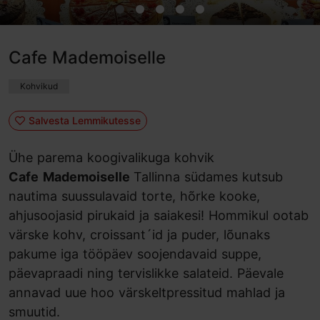
Cafe Mademoiselle
Kohvikud
Salvesta Lemmikutesse
Ühe parema koogivalikuga kohvik
Cafe
Mademoiselle
Tallinna südames kutsub
nautima suussulavaid torte, hõrke kooke,
ahjusoojasid pirukaid ja saiakesi! Hommikul ootab
värske kohv, croissant´id ja puder, lõunaks
pakume iga tööpäev soojendavaid suppe,
päevapraadi ning tervislikke salateid. Päevale
annavad uue hoo värskeltpressitud mahlad ja
smuutid.