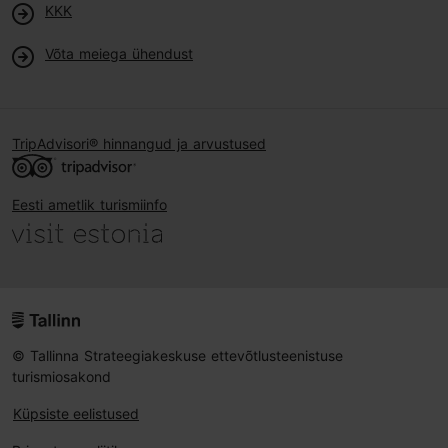
KKK
Võta meiega ühendust
TripAdvisori® hinnangud ja arvustused
Eesti ametlik turismiinfo
© Tallinna Strateegiakeskuse ettevõtlusteenistuse
turismiosakond
Küpsiste eelistused