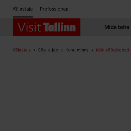
Külastaja
Professionaal
Mida teha
Külastaja
Söö ja joo
Kuhu minna
Kõik söögikohad