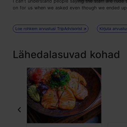
I can't understand people saying the staff are rude
on for us when we asked even though we ended up 
Loe rohkem arvustusi TripAdvisorist
Kirjuta arvust
Lähedalasuvad kohad