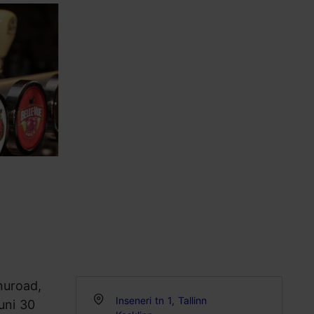
nuroad,
Inseneri tn 1, Tallinn
uni 30