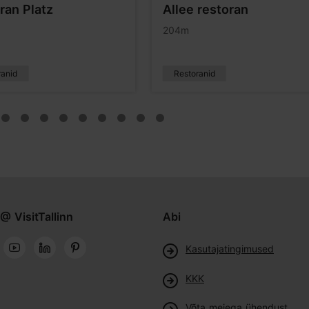
ran Platz
Allee restoran
204m
ranid
Restoranid
@ VisitTallinn
Abi
Kasutajatingimused
KKK
Võta meiega ühendust