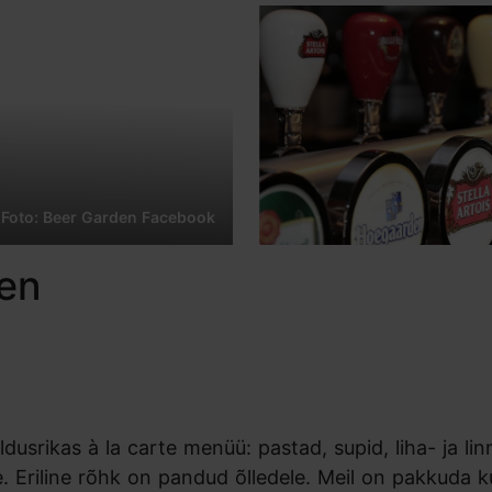
Foto: Beer Garden Facebook
den
usrikas à la carte menüü: pastad, supid, liha- ja lin
e. Eriline rõhk on pandud õlledele. Meil on pakkuda k