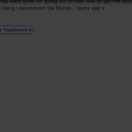
 they were great for going out of their way to get the Sto
losing.I recommend the Blonde...
Vaata veel
us Tripadvisoris