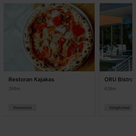
Restoran Kajakas
ORU Bistro
288m
628m
Restoranid
Söögikohad