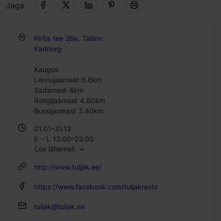
Jaga
Pirita tee 26e, Tallinn
Kadriorg
Kaugus
Lennujaamast 6.6km
Sadamast 4km
Rongijaamast 4.80km
Bussijaamast 3.40km
01.01–31.12
E – L 12:00–23:00
Loe lähemalt
P 12:00–22:00
http://www.tuljak.ee/
https://www.facebook.com/tuljakresto
tuljak@tuljak.ee