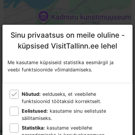
Sinu privaatsus on meile oluline -
Sinu privaatsus on meile oluline -
küpsised VisitTallinn.ee lehel
küpsised VisitTallinn.ee lehel
TripAdvisori® hinnangud ja
Me kasutame küpsiseid statistika eesmärgil ja
Me kasutame küpsiseid statistika eesmärgil ja
arvustused
veebi funktsioonide võimaldamiseks.
veebi funktsioonide võimaldamiseks.
tripadvisor rating 4.4 of 5
Nõutud:
Nõutud:
eelduseks, et veebilehe
eelduseks, et veebilehe
põhineb
275 hinnangul
funktsioonid töötaksid korrektselt.
funktsioonid töötaksid korrektselt.
Eelistused:
Eelistused:
kasutame sinu eelistuste
kasutame sinu eelistuste
Fantastic location architecture and the
säilitamiseks.
säilitamiseks.
food and services even better
Statistika:
Statistika:
kasutame veebilehe
kasutame veebilehe
tripadvisor rating 5 of 5
parendamiseks ja kasutuskogemuse
parendamiseks ja kasutuskogemuse