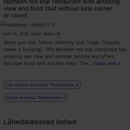
Michelin red star restaurant with amazing
view and food (but without kids corner
or room)
tripadvisor rating 5 of 5
juuli 16, 2025
autor:
Яника М
When you visit Tallinn, definetly visit Tuljak. (Usually
needs a booking). This Michelin red star restaurant has
amazing sea view and summer terrace and offers
Estonian food with modern twist. The...
Vaata veel
Loe rohkem arvustusi TripAdvisorist
Kirjuta arvustus Tripadvisoris
Lähedalasuvad kohad