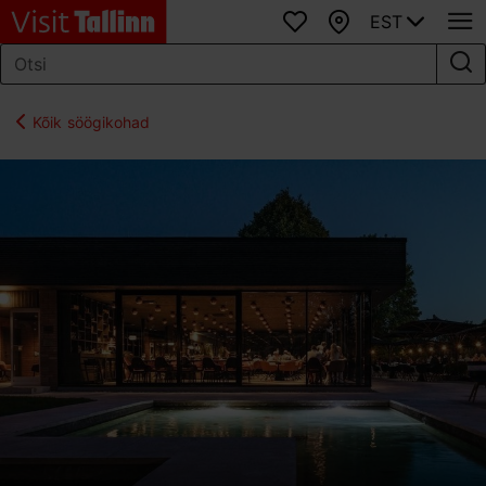
EST
Lemmikud
Kaart
Kõik söögikohad