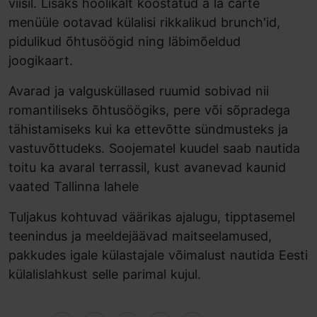
viisil. Lisaks hoolikalt koostatud à la carte
menüüle ootavad külalisi rikkalikud brunch'id,
pidulikud õhtusöögid ning läbimõeldud
joogikaart.
Avarad ja valgusküllased ruumid sobivad nii
romantiliseks õhtusöögiks, pere või sõpradega
tähistamiseks kui ka ettevõtte sündmusteks ja
vastuvõttudeks. Soojematel kuudel saab nautida
toitu ka avaral terrassil, kust avanevad kaunid
vaated Tallinna lahele
Tuljakus kohtuvad väärikas ajalugu, tipptasemel
teenindus ja meeldejäävad maitseelamused,
pakkudes igale külastajale võimalust nautida Eesti
külalislahkust selle parimal kujul.