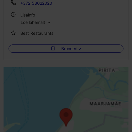
+372 53022020
Lisainfo
Loe lähemalt
Köök: Restoranid, Moodne Euroopa köök
Best Restaurants
Gruppide toitlustamine: Jah
Istekohtade arv: 150
Broneeri
Istekohti välikohvikus: 100
WiFi