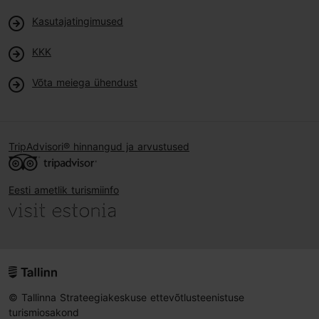
Kasutajatingimused
KKK
Võta meiega ühendust
TripAdvisori® hinnangud ja arvustused
Eesti ametlik turismiinfo
© Tallinna Strateegiakeskuse ettevõtlusteenistuse
turismiosakond