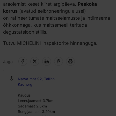
äraolemist keset kiiret argipäeva.
Peakoka
korrus
(avatud eelbroneeringu alusel)
on rafineeritumate maitseelamuste ja intiimsema
õhkkonnaga, kus maitsemeeli teritada
degustatsioonistiilis.
Tutvu MICHELINI inspektorite hinnanguga.
Jaga
Narva mnt 92, Tallinn
Kadriorg
Kaugus
Lennujaamast 3.7km
Sadamast 2.5km
Rongijaamast 3.20km