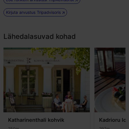
Kirjuta arvustus Tripadvisoris
Lähedalasuvad kohad
Katharinenthali kohvik
Kadrioru lo
250m
297m