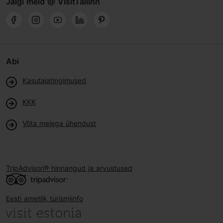
Jälgi meid @ VisitTallinn
Abi
Kasutajatingimused
KKK
Võta meiega ühendust
TripAdvisori® hinnangud ja arvustused
Eesti ametlik turismiinfo