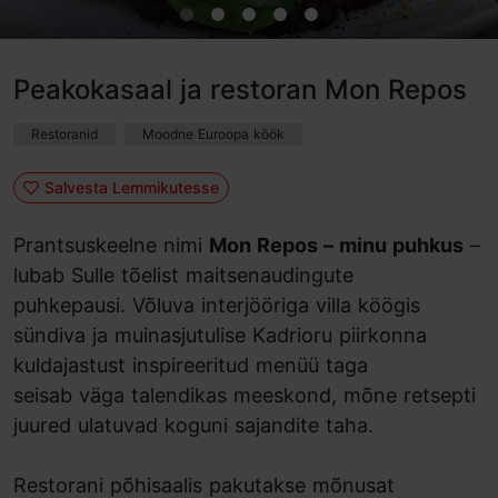
Peakokasaal ja restoran Mon Repos
Restoranid
Moodne Euroopa köök
Salvesta Lemmikutesse
Prantsuskeelne nimi
Mon Repos – minu puhkus
–
lubab Sulle tõelist maitsenaudingute
puhkepausi. Võluva interjööriga villa köögis
sündiva ja muinasjutulise Kadrioru piirkonna
kuldajastust inspireeritud menüü taga
seisab väga talendikas meeskond, mõne retsepti
juured ulatuvad koguni sajandite taha.
Restorani põhisaalis pakutakse mõnusat