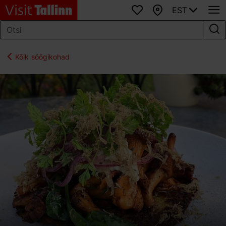
EST
Lemmikud
Kaart
Kõik söögikohad