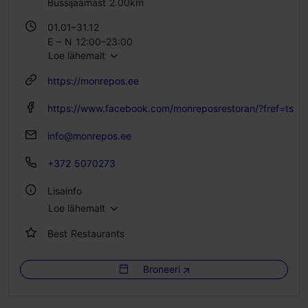
Bussijaamast 2.00km
01.01–31.12
E – N 12:00–23:00
Loe lähemalt
R – L 12:00–00:00
P 11:00–22:00
https://monrepos.ee
https://www.facebook.com/monreposrestoran/?fref=ts
info@monrepos.ee
+372 5070273
Lisainfo
Loe lähemalt
Köök: Restoranid, Moodne Euroopa köök
Best Restaurants
Istekohtade arv: 90
Istekohti välikohvikus: 80
Broneeri
WiFi