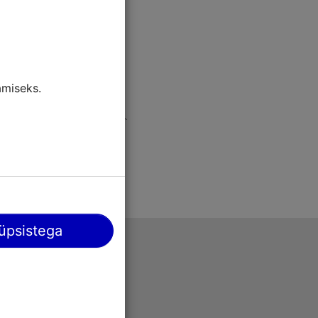
miseks.
üpsistega