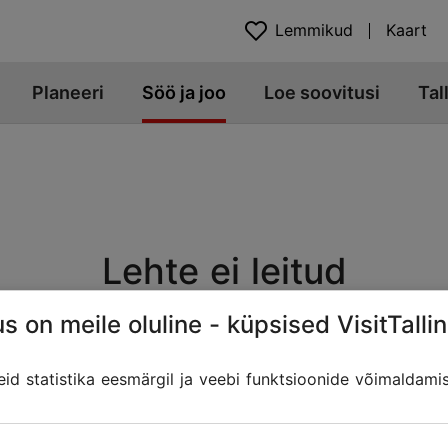
Lemmikud
Kaart
Planeeri
Söö ja joo
Loe soovitusi
Tal
Lehte ei leitud
s on meile oluline - küpsised VisitTallin
Veebiaadress võib olla muutunud, kui sisu on üle viidud teis
 lingid Tallinna Turismiportaalist, mis võivad otsitut sisa
d statistika eesmärgil ja veebi funktsioonide võimaldami