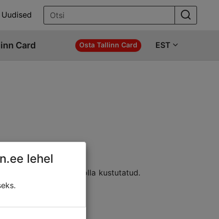
Uudised
linn Card
EST
Osta Tallinn Card
n.ee lehel
e asukohta; sisu võib olla kustutatud.
ldada:
seks.