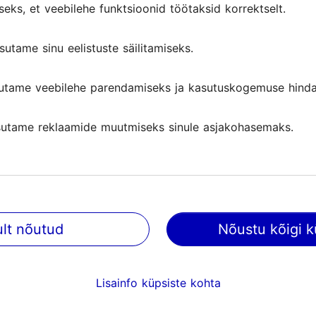
seks, et veebilehe funktsioonid töötaksid korrektselt.
sutame sinu eelistuste säilitamiseks.
utame veebilehe parendamiseks ja kasutuskogemuse hinda
utame reklaamide muutmiseks sinule asjakohasemaks.
ult nõutud
Nõustu kõigi k
@ VisitTallinn
Abi
Lisainfo küpsiste kohta
Kasutajatingimused