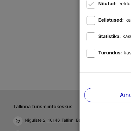
Nõutud:
eeldu
Eelistused:
ka
Statistika:
kas
Turundus:
kas
Ain
Tallinna turismiinfokeskus
Jälgi meid 
Niguliste 2, 10146 Tallinn, Eesti