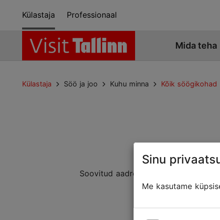
Külastaja
Professionaal
Mida teha
Külastaja
Söö ja joo
Kuhu minna
Kõik söögikohad
Sinu privaatsu
Soovitud aadressiga lehte ei leitud. 
Mõned
Me kasutame küpsisei