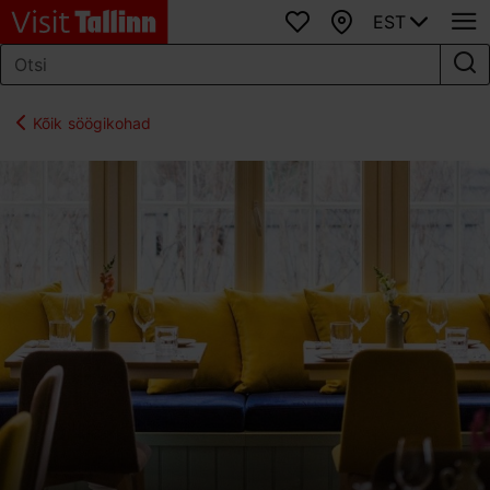
EST
Lemmikud
Kaart
Kõik söögikohad