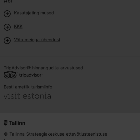
Abi
Kasutajatingimused
KKK
Võta meiega ühendust
TripAdvisori® hinnangud ja arvustused
Eesti ametlik turismiinfo
© Tallinna Strateegiakeskuse ettevõtlusteenistuse