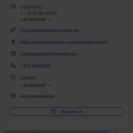
01.01–31.12
T – R 17:00–23:00
Loe lähemalt
L 15:00–23:00
P 15:00–22:00
http://www.mantel-korsten.ee
https://www.facebook.com/manteljakorsten/
restoran@mantel-korsten.ee
+372 6659555
Lisainfo
Loe lähemalt
Köök: Restoranid, Moodne Euroopa köök
Best Restaurants
Istekohtade arv: 60
Istekohti välikohvikus: 20
Broneeri
Laktoosi- ja gluteenivabad valikud saadaval: Jah
WiFi