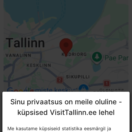
Siseruumis
Sinu privaatsus on meile oluline -
Sinu privaatsus on meile oluline -
küpsised VisitTallinn.ee lehel
küpsised VisitTallinn.ee lehel
TripAdvisori® hinnangud ja
Me kasutame küpsiseid statistika eesmärgil ja
Me kasutame küpsiseid statistika eesmärgil ja
arvustused