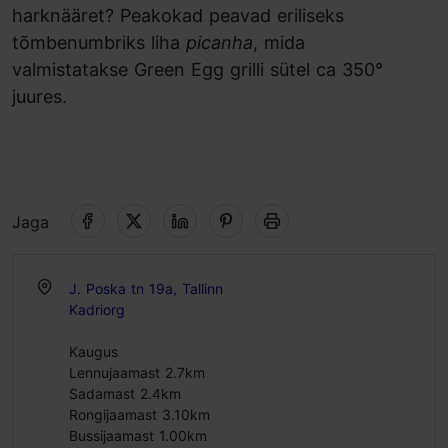
harknääret? Peakokad peavad eriliseks
tõmbenumbriks liha
picanha
, mida
valmistatakse Green Egg grilli sütel ca 350°
juures.
Jaga
J. Poska tn 19a, Tallinn
Kadriorg
Kaugus
Lennujaamast 2.7km
Sadamast 2.4km
Rongijaamast 3.10km
Bussijaamast 1.00km