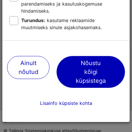
parendamiseks ja kasutuskogemuse
Abi
hindamiseks.
Kasutajatingimused
Turundus:
kasutame reklaamide
muutmiseks sinule asjakohasemaks.
KKK
Võta meiega ühendust
Ainult
Nõustu
TripAdvisori® hinnangud ja arvustused
nõutud
kõigi
küpsistega
Eesti ametlik turismiinfo
Lisainfo küpsiste kohta
© Tallinna Strateegiakeskuse ettevõtlusteenistuse