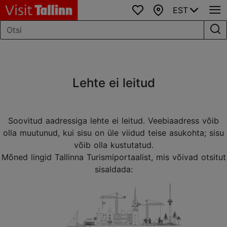
EST
Lemmikud
Kaart
Lehte ei leitud
Soovitud aadressiga lehte ei leitud. Veebiaadress võib
olla muutunud, kui sisu on üle viidud teise asukohta; sisu
võib olla kustutatud.
Mõned lingid Tallinna Turismiportaalist, mis võivad otsitut
sisaldada: