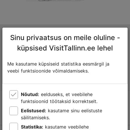
Tallinna turismiinfokeskus
Sinu privaatsus on meile oluline -
Niguliste 2, 10146 Tallinn, Eesti
küpsised VisitTallinn.ee lehel
+372 645 7777
Me kasutame küpsiseid statistika eesmärgil ja
veebi funktsioonide võimaldamiseks.
info@visittallinn.ee
Nõutud:
eelduseks, et veebilehe
Jälgi meid @ VisitTallinn
funktsioonid töötaksid korrektselt.
Eelistused:
kasutame sinu eelistuste
säilitamiseks.
Statistika:
kasutame veebilehe