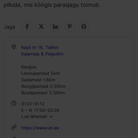
piiluda, mis köögis parasjagu toimub.
Jaga
Kopli tn 16, Tallinn
Kalamaja & Pelgulinn
Kaugus
Lennujaamast 5km
Sadamast 1.8km
Rongijaamast 0.30km
Bussijaamast 3.30km
01.01–31.12
E – N 17:00–23:00
Loe lähemalt
R – L 12:00–00:00
https://www.ulo.ee