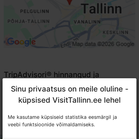
TripAdvisori® hinnangud ja
arvustused
Sinu privaatsus on meile oluline -
Sinu privaatsus on meile oluline -
tripadvisor rating 4.7 of 5
küpsised VisitTallinn.ee lehel
küpsised VisitTallinn.ee lehel
põhineb
218 hinnangul
Me kasutame küpsiseid statistika eesmärgil ja
Me kasutame küpsiseid statistika eesmärgil ja
veebi funktsioonide võimaldamiseks.
veebi funktsioonide võimaldamiseks.
If not hurry, the food is worth to wait