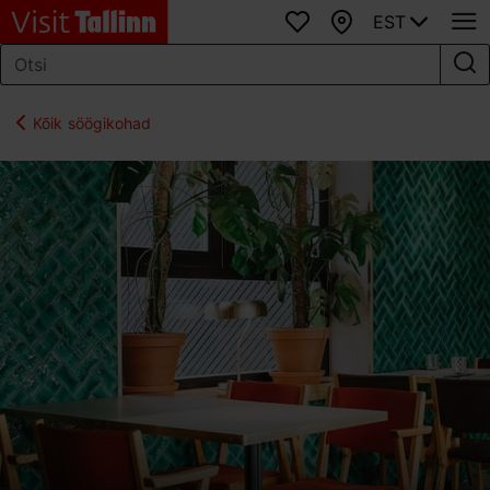
EST
Lemmikud
Kaart
Kõik söögikohad