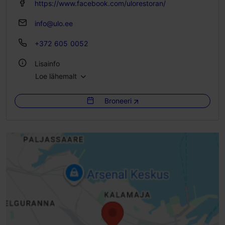
https://www.facebook.com/ulorestoran/
info@ulo.ee
+372 605 0052
Lisainfo
Loe lähemalt
Köök: Restoranid, Moodne Euroopa köök
Broneeri
Istekohtade arv: 52
Istekohti välikohvikus: 56
WiFi