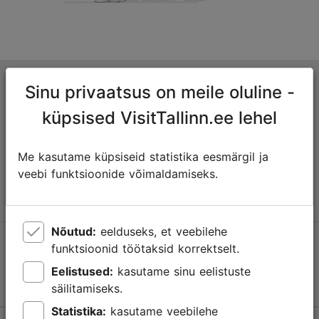
Tallinna turismiinfokeskus
Sinu privaatsus on meile oluline -
Niguliste 2, 10146 Tallinn, Eesti
küpsised VisitTallinn.ee lehel
+372 645 7777
Me kasutame küpsiseid statistika eesmärgil ja
veebi funktsioonide võimaldamiseks.
info@visittallinn.ee
Nõutud:
eelduseks, et veebilehe
Jälgi meid @ VisitTallinn
funktsioonid töötaksid korrektselt.
Eelistused:
kasutame sinu eelistuste
säilitamiseks.
Statistika:
kasutame veebilehe