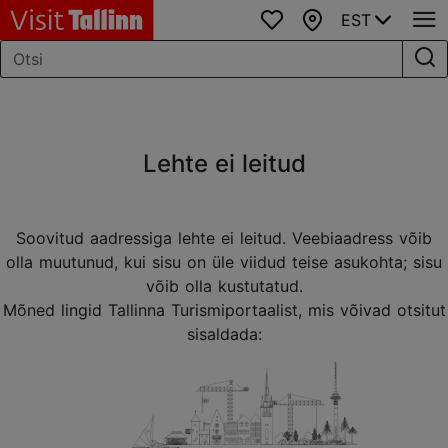
EST
Lemmikud
Kaart
Lehte ei leitud
Soovitud aadressiga lehte ei leitud. Veebiaadress võib
olla muutunud, kui sisu on üle viidud teise asukohta; sisu
võib olla kustutatud.
Mõned lingid Tallinna Turismiportaalist, mis võivad otsitut
sisaldada: