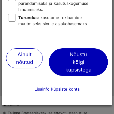
parendamiseks ja kasutuskogemuse
Abi
hindamiseks.
Kasutajatingimused
Turundus:
kasutame reklaamide
muutmiseks sinule asjakohasemaks.
KKK
Võta meiega ühendust
Ainult
Nõustu
TripAdvisori® hinnangud ja arvustused
nõutud
kõigi
küpsistega
Eesti ametlik turismiinfo
Lisainfo küpsiste kohta
© Tallinna Strateegiakeskuse ettevõtlusteenistuse