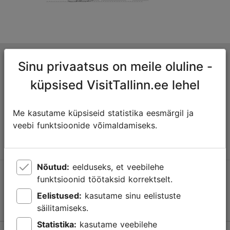
Tallinna turismiinfokeskus
Sinu privaatsus on meile oluline -
Niguliste 2, 10146 Tallinn, Eesti
küpsised VisitTallinn.ee lehel
+372 645 7777
Me kasutame küpsiseid statistika eesmärgil ja
veebi funktsioonide võimaldamiseks.
info@visittallinn.ee
Nõutud:
eelduseks, et veebilehe
Jälgi meid @ VisitTallinn
funktsioonid töötaksid korrektselt.
Eelistused:
kasutame sinu eelistuste
säilitamiseks.
Statistika:
kasutame veebilehe