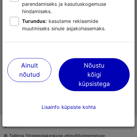
parendamiseks ja kasutuskogemuse
Abi
hindamiseks.
Kasutajatingimused
Turundus:
kasutame reklaamide
muutmiseks sinule asjakohasemaks.
KKK
Võta meiega ühendust
Ainult
Nõustu
TripAdvisori® hinnangud ja arvustused
nõutud
kõigi
küpsistega
Eesti ametlik turismiinfo
Lisainfo küpsiste kohta
© Tallinna Strateegiakeskuse ettevõtlusteenistuse