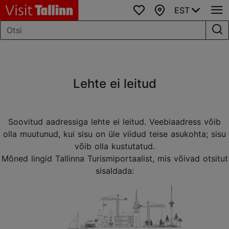
EST
Lemmikud
Kaart
Lehte ei leitud
Soovitud aadressiga lehte ei leitud. Veebiaadress võib
olla muutunud, kui sisu on üle viidud teise asukohta; sisu
võib olla kustutatud.
Mõned lingid Tallinna Turismiportaalist, mis võivad otsitut
sisaldada: