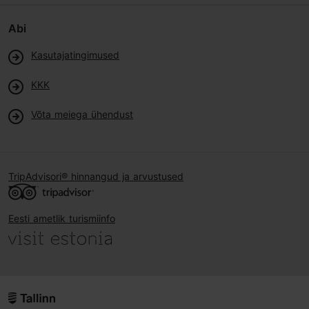
Abi
Kasutajatingimused
KKK
Võta meiega ühendust
TripAdvisori® hinnangud ja arvustused
Eesti ametlik turismiinfo