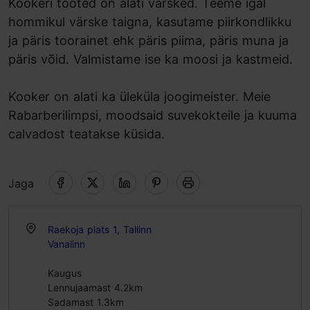
Kookeri tooted on alati värsked. Teeme igal
hommikul värske taigna, kasutame piirkondlikku
ja päris toorainet ehk päris piima, päris muna ja
päris võid. Valmistame ise ka moosi ja kastmeid.
Kooker on alati ka üleküla joogimeister. Meie
Rabarberilimpsi, moodsaid suvekokteile ja kuuma
calvadost teatakse küsida.
Jaga
Raekoja plats 1, Tallinn
Vanalinn
Kaugus
Lennujaamast 4.2km
Sadamast 1.3km