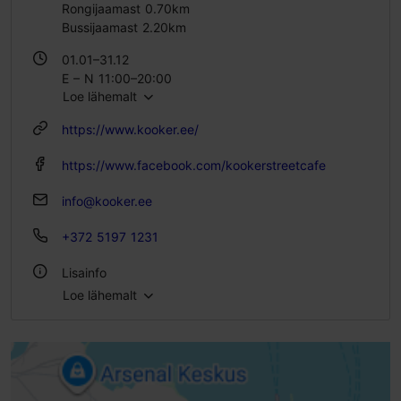
Rongijaamast 0.70km
Bussijaamast 2.20km
01.01–31.12
E – N 11:00–20:00
Loe lähemalt
R 11:00–21:00
L – P 10:00–21:00
https://www.kooker.ee/
https://www.facebook.com/kookerstreetcafe
info@kooker.ee
+372 5197 1231
Lisainfo
Loe lähemalt
Köök: Kohvikud, Tänavatoit
Istekohtade arv: 2
Istekohti välikohvikus: 12
Hommikusöök: Jah