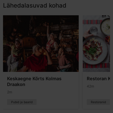
Lähedalasuvad kohad
Keskaegne Kõrts Kolmas
Restoran Ka
Draakon
42m
2m
Pubid ja baarid
Restoranid