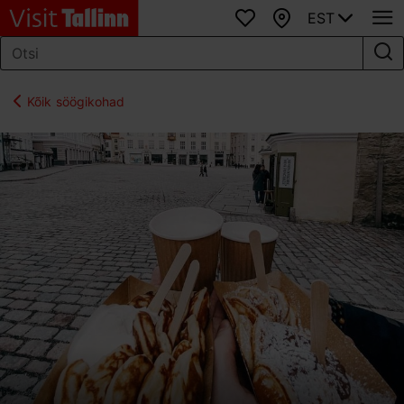
EST
Lemmikud
Kaart
Kõik söögikohad