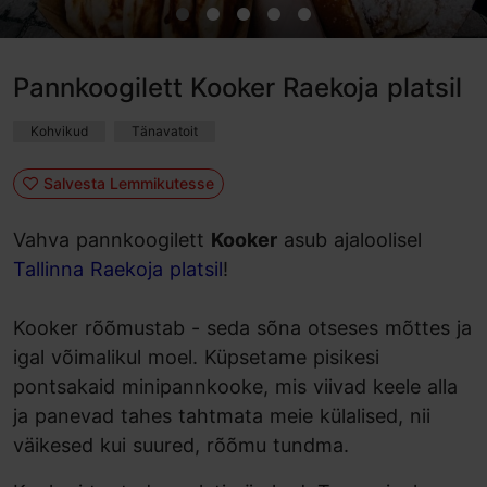
Pannkoogilett Kooker Raekoja platsil
Kohvikud
Tänavatoit
Salvesta Lemmikutesse
Vahva pannkoogilett
Kooker
asub ajaloolisel
Tallinna Raekoja platsil
!
Kooker rõõmustab - seda sõna otseses mõttes ja
igal võimalikul moel. Küpsetame pisikesi
pontsakaid minipannkooke, mis viivad keele alla
ja panevad tahes tahtmata meie külalised, nii
väikesed kui suured, rõõmu tundma.