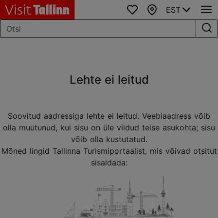
EST
Lemmikud
Kaart
Lehte ei leitud
Soovitud aadressiga lehte ei leitud. Veebiaadress võib
olla muutunud, kui sisu on üle viidud teise asukohta; sisu
võib olla kustutatud.
Mõned lingid Tallinna Turismiportaalist, mis võivad otsitut
sisaldada: