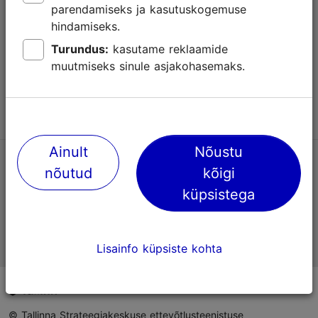
parendamiseks ja kasutuskogemuse
Abi
hindamiseks.
Kasutajatingimused
Turundus:
kasutame reklaamide
muutmiseks sinule asjakohasemaks.
KKK
Võta meiega ühendust
Ainult
Nõustu
TripAdvisori® hinnangud ja arvustused
nõutud
kõigi
küpsistega
Eesti ametlik turismiinfo
Lisainfo küpsiste kohta
© Tallinna Strateegiakeskuse ettevõtlusteenistuse