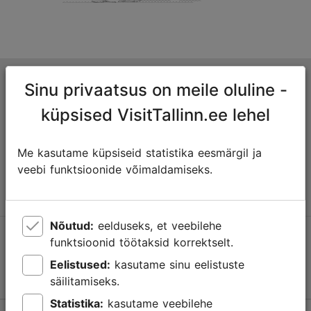
Tallinna turismiinfokeskus
Sinu privaatsus on meile oluline -
Niguliste 2, 10146 Tallinn, Eesti
küpsised VisitTallinn.ee lehel
+372 645 7777
Me kasutame küpsiseid statistika eesmärgil ja
veebi funktsioonide võimaldamiseks.
info@visittallinn.ee
Nõutud:
eelduseks, et veebilehe
Jälgi meid @ VisitTallinn
funktsioonid töötaksid korrektselt.
Eelistused:
kasutame sinu eelistuste
säilitamiseks.
Statistika:
kasutame veebilehe