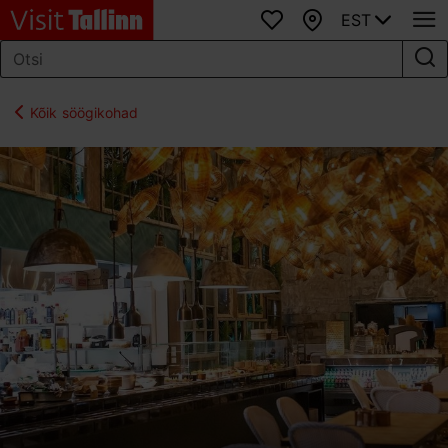
EST
Lemmikud
Kaart
Kõik söögikohad