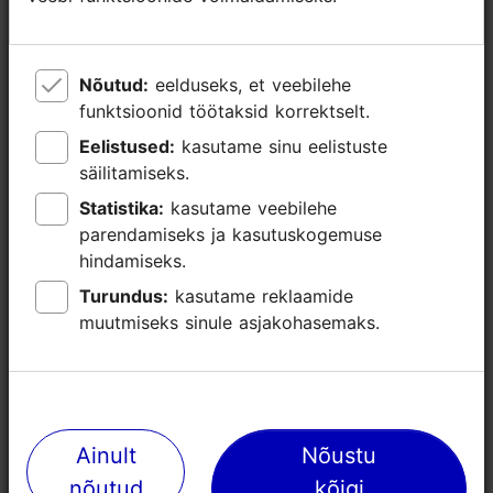
WiFi
Green key
Nõutud:
Nõutud:
eelduseks, et veebilehe
eelduseks, et veebilehe
funktsioonid töötaksid korrektselt.
funktsioonid töötaksid korrektselt.
Eelistused:
Eelistused:
kasutame sinu eelistuste
kasutame sinu eelistuste
säilitamiseks.
säilitamiseks.
Statistika:
Statistika:
kasutame veebilehe
kasutame veebilehe
parendamiseks ja kasutuskogemuse
parendamiseks ja kasutuskogemuse
hindamiseks.
hindamiseks.
Turundus:
Turundus:
kasutame reklaamide
kasutame reklaamide
muutmiseks sinule asjakohasemaks.
muutmiseks sinule asjakohasemaks.
Lähedalasuvad kohad
Ainult
Ainult
Nõustu
Nõustu
nõutud
nõutud
kõigi
kõigi