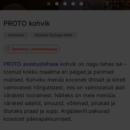
PROTO kohvik
Kohvikud
Moodne Euroopa köök
Salvesta Lemmikutesse
PROTO avastustehase
kohvik on nagu tehas ise –
toonud kokku maailma eri paigad ja parimad
maitsed. Kohviku menüü koosneb lihtsalt ja kiirelt
valmivatest hõrgutistest, mis on valmistatud alati
värskest toorainest. Näiteks on meie menüüs
värsked salatid, smuutid, võileivad, pirukad ja
lõunaks praad ja supp. Argipäeviti pakuvad
kosutust päevapakkumised.