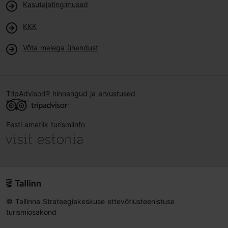
Kasutajatingimused
KKK
Võta meiega ühendust
TripAdvisori® hinnangud ja arvustused
Eesti ametlik turismiinfo
© Tallinna Strateegiakeskuse ettevõtlusteenistuse
turismiosakond