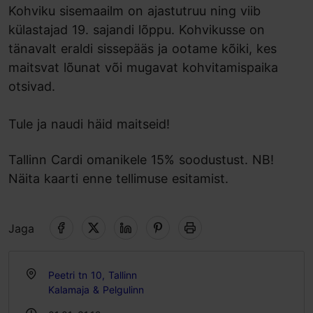
Kohviku sisemaailm on ajastutruu ning viib
külastajad 19. sajandi lõppu. Kohvikusse on
tänavalt eraldi sissepääs ja ootame kõiki, kes
maitsvat lõunat või mugavat kohvitamispaika
otsivad.
Tule ja naudi häid maitseid!
Tallinn Cardi omanikele 15% soodustust. NB!
Näita kaarti enne tellimuse esitamist.
Jaga
Peetri tn 10, Tallinn
Kalamaja & Pelgulinn