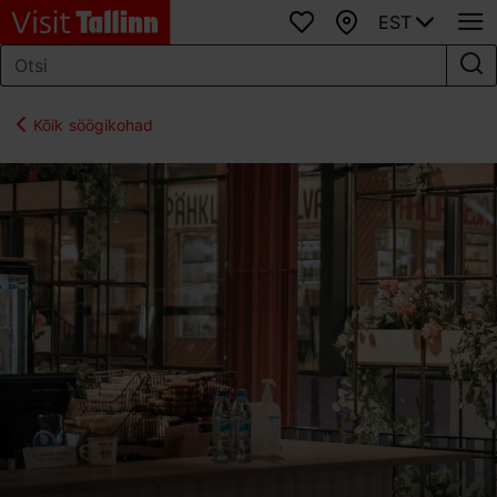
EST
Lemmikud
Kaart
Kõik söögikohad