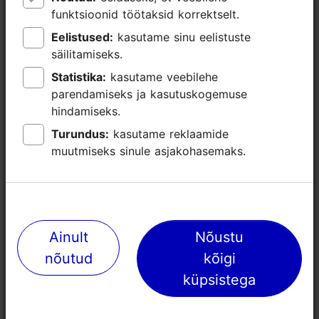
funktsioonid töötaksid korrektselt.
funktsioonid töötaksid korrektselt.
Eelistused:
Eelistused:
kasutame sinu eelistuste
kasutame sinu eelistuste
säilitamiseks.
säilitamiseks.
Statistika:
Statistika:
kasutame veebilehe
kasutame veebilehe
parendamiseks ja kasutuskogemuse
parendamiseks ja kasutuskogemuse
hindamiseks.
hindamiseks.
Turundus:
Turundus:
kasutame reklaamide
kasutame reklaamide
muutmiseks sinule asjakohasemaks.
muutmiseks sinule asjakohasemaks.
Lähedalasuvad kohad
Ainult
Ainult
Nõustu
Nõustu
nõutud
nõutud
kõigi
kõigi
küpsistega
küpsistega