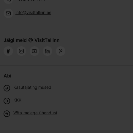
info@visittallinn.ee
Jälgi meid @ VisitTallinn
Abi
Kasutajatingimused
KKK
Võta meiega ühendust