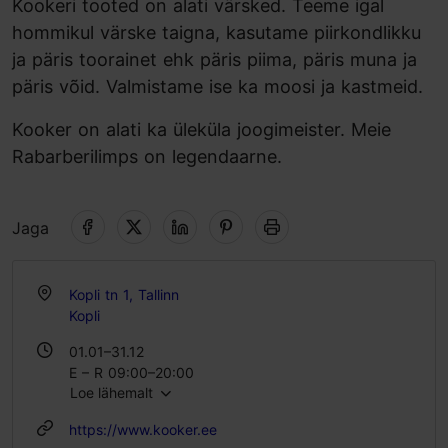
Kookeri tooted on alati värsked. Teeme igal
hommikul värske taigna, kasutame piirkondlikku
ja päris toorainet ehk päris piima, päris muna ja
päris võid. Valmistame ise ka moosi ja kastmeid.
Kooker on alati ka üleküla joogimeister. Meie
Rabarberilimps on legendaarne.
Jaga
Kopli tn 1, Tallinn
Kopli
01.01–31.12
E – R 09:00–20:00
Loe lähemalt
L – P 09:00–18:00
https://www.kooker.ee