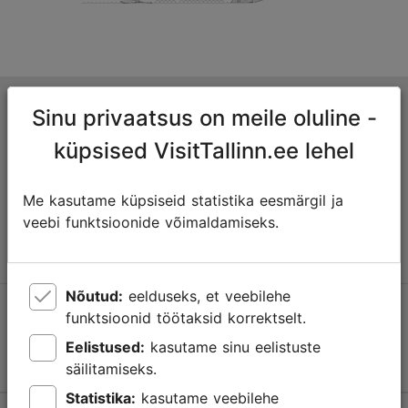
Tallinna turismiinfokeskus
Sinu privaatsus on meile oluline -
Niguliste 2, 10146 Tallinn, Eesti
küpsised VisitTallinn.ee lehel
+372 645 7777
Me kasutame küpsiseid statistika eesmärgil ja
veebi funktsioonide võimaldamiseks.
info@visittallinn.ee
Nõutud:
eelduseks, et veebilehe
Jälgi meid @ VisitTallinn
funktsioonid töötaksid korrektselt.
Eelistused:
kasutame sinu eelistuste
säilitamiseks.
Statistika:
kasutame veebilehe