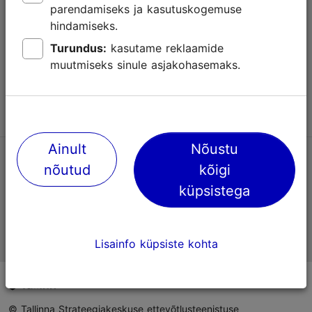
parendamiseks ja kasutuskogemuse
Abi
hindamiseks.
Kasutajatingimused
Turundus:
kasutame reklaamide
muutmiseks sinule asjakohasemaks.
KKK
Võta meiega ühendust
Ainult
Nõustu
TripAdvisori® hinnangud ja arvustused
nõutud
kõigi
küpsistega
Eesti ametlik turismiinfo
Lisainfo küpsiste kohta
© Tallinna Strateegiakeskuse ettevõtlusteenistuse