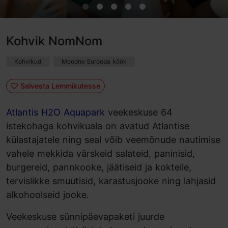
Kohvik NomNom
Kohvikud
Moodne Euroopa köök
Salvesta Lemmikutesse
Atlantis H2O Aquapark
veekeskuse 64
istekohaga kohvikuala on avatud Atlantise
külastajatele ning seal võib veemõnude nautimise
vahele mekkida värskeid salateid, paninisid,
burgereid, pannkooke, jäätiseid ja kokteile,
tervislikke smuutisid, karastusjooke ning lahjasid
alkohoolseid jooke.
Veekeskuse sünnipäevapaketi juurde