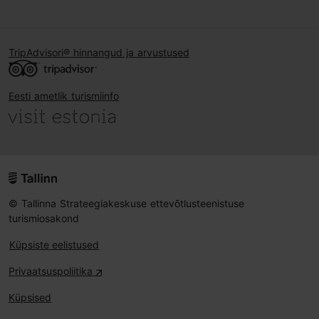
TripAdvisori® hinnangud ja arvustused
Eesti ametlik turismiinfo
© Tallinna Strateegiakeskuse ettevõtlusteenistuse
turismiosakond
Küpsiste eelistused
Privaatsuspoliitika
Küpsised