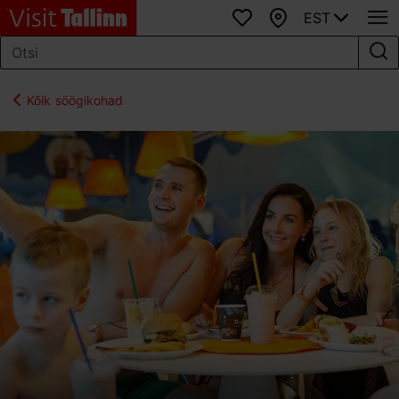
EST
Lemmikud
Kaart
Kõik söögikohad