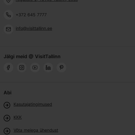
+372 645 7777
info@visittallinn.ee
Jälgi meid @ VisitTallinn
Abi
Kasutajatingimused
KKK
Võta meiega ühendust