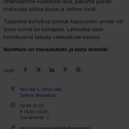
reserveerime külalistele laua, pakume juurde
maitsvaid sööke-jooke ja tellime tordi.
Tasumine kohvikus toimub kapinumbri arvele või
soovi korral ka kohapeal. Lahkudes saab
kohvikuarve tasuda veekeskuse kassas.
NomNom on mereelukate ja laste lemmik!
Jaga
Ravi tee 1, Viimsi vald
Tallinna lähiümbrus
02.09–31.05
R 14:00–22:00
Loe lähemalt
L 10:00–22:00
P 10:00–21:00
https://aquapark.ee/kohvik-nomnom/