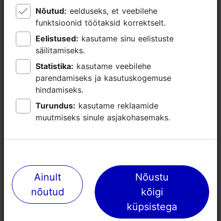
Nõutud:
Nõutud:
eelduseks, et veebilehe
eelduseks, et veebilehe
funktsioonid töötaksid korrektselt.
funktsioonid töötaksid korrektselt.
Eelistused:
Eelistused:
kasutame sinu eelistuste
kasutame sinu eelistuste
säilitamiseks.
säilitamiseks.
Statistika:
Statistika:
kasutame veebilehe
kasutame veebilehe
parendamiseks ja kasutuskogemuse
parendamiseks ja kasutuskogemuse
hindamiseks.
hindamiseks.
Turundus:
Turundus:
kasutame reklaamide
kasutame reklaamide
muutmiseks sinule asjakohasemaks.
muutmiseks sinule asjakohasemaks.
Lähedalasuvad kohad
Ainult
Ainult
Nõustu
Nõustu
nõutud
nõutud
kõigi
kõigi
küpsistega
küpsistega