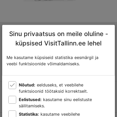
Tallinna turismiinfokeskus
Sinu privaatsus on meile oluline -
Niguliste 2, 10146 Tallinn, Eesti
küpsised VisitTallinn.ee lehel
+372 645 7777
Me kasutame küpsiseid statistika eesmärgil ja
veebi funktsioonide võimaldamiseks.
info@visittallinn.ee
Nõutud:
eelduseks, et veebilehe
Jälgi meid @ VisitTallinn
funktsioonid töötaksid korrektselt.
Eelistused:
kasutame sinu eelistuste
säilitamiseks.
Statistika:
kasutame veebilehe