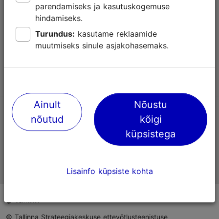
parendamiseks ja kasutuskogemuse
Abi
hindamiseks.
Kasutajatingimused
Turundus:
kasutame reklaamide
muutmiseks sinule asjakohasemaks.
KKK
Võta meiega ühendust
Ainult
Nõustu
TripAdvisori® hinnangud ja arvustused
nõutud
kõigi
küpsistega
Eesti ametlik turismiinfo
Lisainfo küpsiste kohta
© Tallinna Strateegiakeskuse ettevõtlusteenistuse