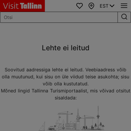
EST
Lemmikud
Kaart
Lehte ei leitud
Soovitud aadressiga lehte ei leitud. Veebiaadress võib
olla muutunud, kui sisu on üle viidud teise asukohta; sisu
võib olla kustutatud.
Mõned lingid Tallinna Turismiportaalist, mis võivad otsitut
sisaldada: