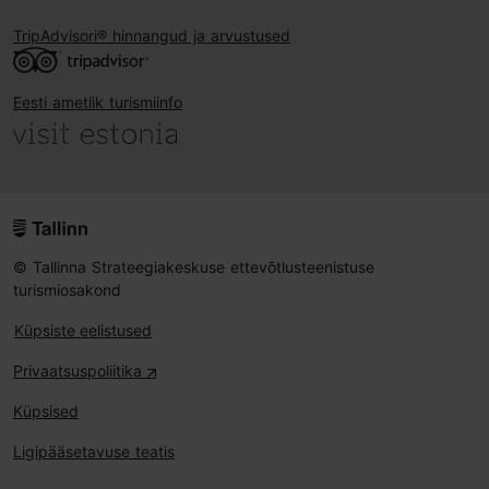
TripAdvisori® hinnangud ja arvustused
Eesti ametlik turismiinfo
© Tallinna Strateegiakeskuse ettevõtlusteenistuse
turismiosakond
Küpsiste eelistused
Privaatsuspoliitika
Küpsised
Ligipääsetavuse teatis