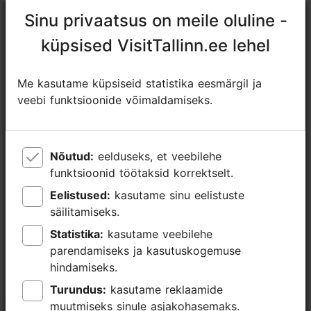
Sinu privaatsus on meile oluline -
Sinu privaatsus on meile oluline -
küpsised VisitTallinn.ee lehel
küpsised VisitTallinn.ee lehel
Me kasutame küpsiseid statistika eesmärgil ja
Me kasutame küpsiseid statistika eesmärgil ja
veebi funktsioonide võimaldamiseks.
veebi funktsioonide võimaldamiseks.
Sündmused
Nõutud:
Nõutud:
eelduseks, et veebilehe
eelduseks, et veebilehe
funktsioonid töötaksid korrektselt.
funktsioonid töötaksid korrektselt.
Eelistused:
Eelistused:
kasutame sinu eelistuste
kasutame sinu eelistuste
säilitamiseks.
säilitamiseks.
Statistika:
Statistika:
kasutame veebilehe
kasutame veebilehe
parendamiseks ja kasutuskogemuse
parendamiseks ja kasutuskogemuse
hindamiseks.
hindamiseks.
Turundus:
Turundus:
kasutame reklaamide
kasutame reklaamide
muutmiseks sinule asjakohasemaks.
muutmiseks sinule asjakohasemaks.