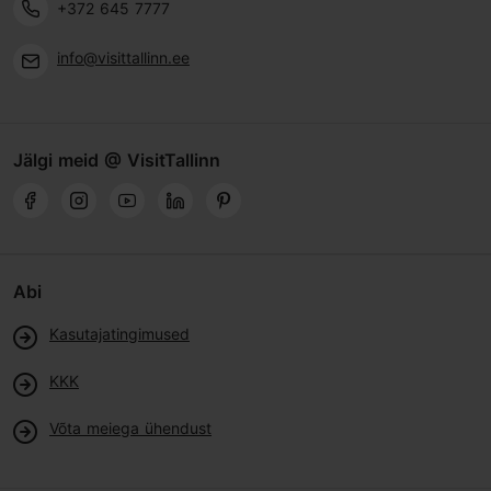
+372 645 7777
info@visittallinn.ee
Jälgi meid @ VisitTallinn
Abi
Kasutajatingimused
KKK
Võta meiega ühendust