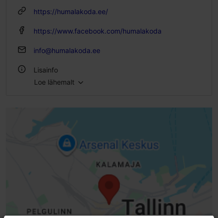
P 12:00–19:00
https://humalakoda.ee/
https://www.facebook.com/humalakoda
info@humalakoda.ee
Lisainfo
Loe lähemalt
Köök: Moodne Euroopa köök
Gruppide toitlustamine: Jah
Istekohtade arv: 150
Istekohti välikohvikus: 100
Laktoosi- ja gluteenivabad valikud saadaval: Jah
Elav muusika