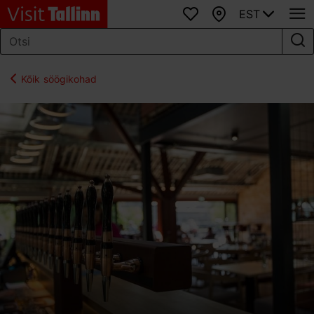
EST
Lemmikud
Kaart
Kõik söögikohad