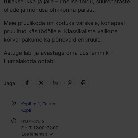
tullakse ikka ja jälle – imelise toidu, suurepäraste
õllede ja mõnusa õhkkonna pärast.
Meie pruulikoda on koduks värskele, kohapeal
pruulitud käsitööõllele. Klassikaliste valikute
kõrval pakume ka põnevaid eripruule.
Astuge läbi ja avastage oma uus lemmik –
Humalakoda ootab!
Jaga
Kopli tn 1, Tallinn
Kopli
01.01–31.12
E – T 12:00–22:00
Loe lähemalt
K – L 12:00–00:00