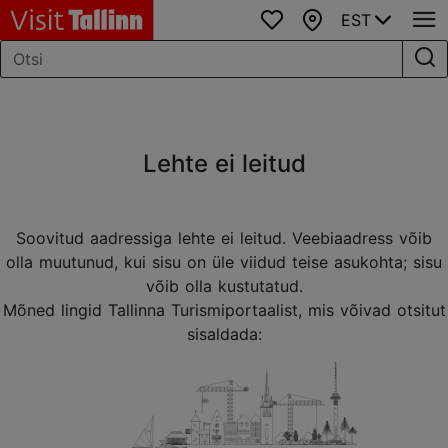
EST
Lemmikud
Kaart
Lehte ei leitud
Soovitud aadressiga lehte ei leitud. Veebiaadress võib
olla muutunud, kui sisu on üle viidud teise asukohta; sisu
võib olla kustutatud.
Mõned lingid Tallinna Turismiportaalist, mis võivad otsitut
sisaldada: