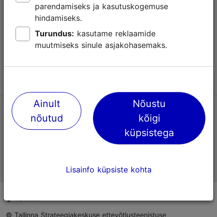
parendamiseks ja kasutuskogemuse
Abi
hindamiseks.
Kasutajatingimused
Turundus:
kasutame reklaamide
muutmiseks sinule asjakohasemaks.
KKK
Võta meiega ühendust
Ainult
Nõustu
TripAdvisori® hinnangud ja arvustused
nõutud
kõigi
küpsistega
Eesti ametlik turismiinfo
Lisainfo küpsiste kohta
© Tallinna Strateegiakeskuse ettevõtlusteenistuse