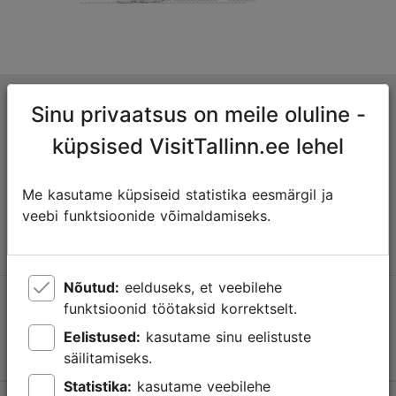
Tallinna turismiinfokeskus
Sinu privaatsus on meile oluline -
Niguliste 2, 10146 Tallinn, Eesti
küpsised VisitTallinn.ee lehel
+372 645 7777
Me kasutame küpsiseid statistika eesmärgil ja
veebi funktsioonide võimaldamiseks.
info@visittallinn.ee
Nõutud:
eelduseks, et veebilehe
Jälgi meid @ VisitTallinn
funktsioonid töötaksid korrektselt.
Eelistused:
kasutame sinu eelistuste
säilitamiseks.
Statistika:
kasutame veebilehe