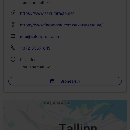
Loe lähemalt
R 11:00–00:00
L 12:00–00:00
https://www.sakuraresto.ee/
P 12:00–22:00
https://www.facebook.com/sakuraresto.ee/
info@sakuraresto.ee
+372 5567 8491
Lisainfo
Loe lähemalt
Köök: Restoranid, Jaapani
Broneeri
Istekohtade arv: 30
Istekohti välikohvikus: 20
Laktoosi- ja gluteenivabad valikud saadaval: Jah
WiFi
Elav muusika