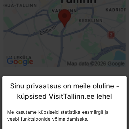
Sinu privaatsus on meile oluline -
Sinu privaatsus on meile oluline -
TripAdvisori® hinnangud ja
küpsised VisitTallinn.ee lehel
küpsised VisitTallinn.ee lehel
arvustused
Me kasutame küpsiseid statistika eesmärgil ja
Me kasutame küpsiseid statistika eesmärgil ja
tripadvisor rating 4.4 of 5
põhineb
23 hinnangul
veebi funktsioonide võimaldamiseks.
veebi funktsioonide võimaldamiseks.