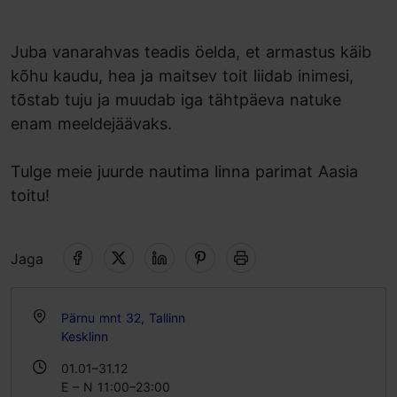
Juba vanarahvas teadis öelda, et armastus käib
kõhu kaudu, hea ja maitsev toit liidab inimesi,
tõstab tuju ja muudab iga tähtpäeva natuke
enam meeldejäävaks.
Tulge meie juurde nautima linna parimat Aasia
toitu!
Jaga
Pärnu mnt 32, Tallinn
Kesklinn
01.01–31.12
E – N 11:00–23:00