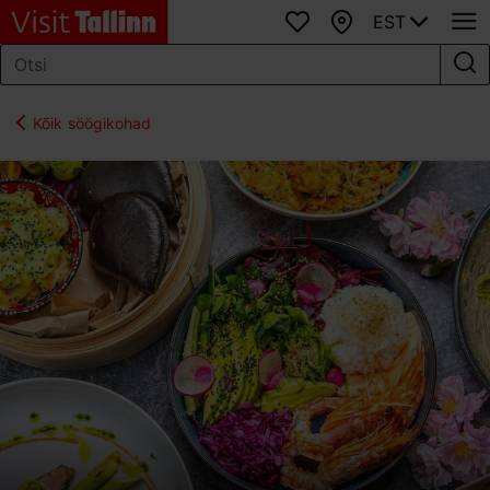
EST
Lemmikud
Kaart
Kõik söögikohad