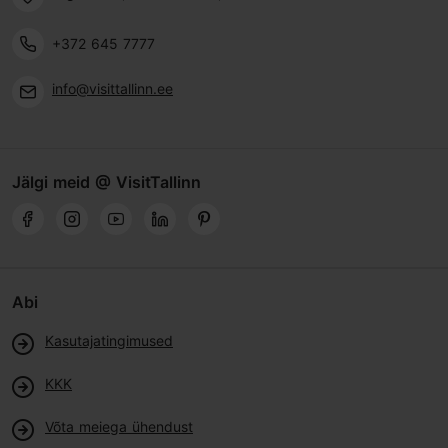
+372 645 7777
info@visittallinn.ee
Jälgi meid @ VisitTallinn
Abi
Kasutajatingimused
KKK
Võta meiega ühendust