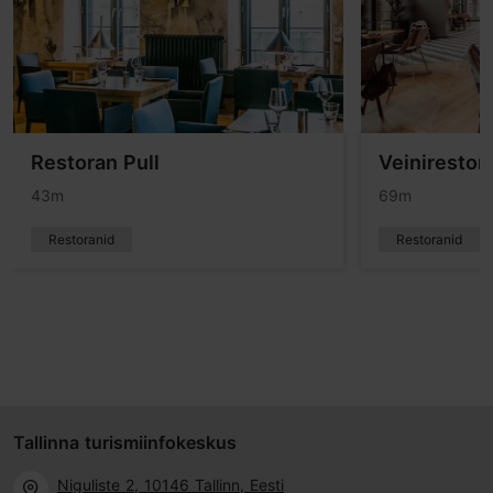
Restoran Pull
Veinirestor
43m
69m
Restoranid
Restoranid
Tallinna turismiinfokeskus
Niguliste 2, 10146 Tallinn, Eesti