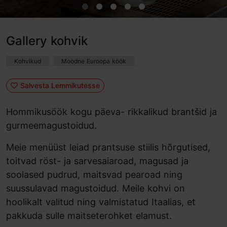
Gallery kohvik
Kohvikud
Moodne Euroopa köök
Salvesta Lemmikutesse
Hommikusöök kogu päeva- rikkalikud brantšid ja
gurmeemagustoidud.
Meie menüüst leiad prantsuse stiilis hõrgutised,
toitvad röst- ja sarvesaiaroad, magusad ja
soolased pudrud, maitsvad pearoad ning
suussulavad magustoidud. Meile kohvi on
hoolikalt valitud ning valmistatud Itaalias, et
pakkuda sulle maitseterohket elamust.