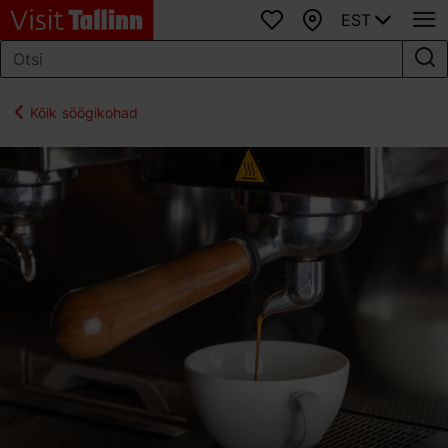
EST
Lemmikud
Kaart
Kõik söögikohad