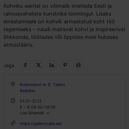
Kohviku seintel on võimalik imetleda Eesti ja
rahvusvaheliste kunstnike loomingut. Lisaks
einestamisele on kohvik armastatud koht töö
tegemiseks – naudi maitsvat kohvi ja inspireerivat
õhkkonda, töötades või õppides meie hubases
atmosfääris.
Jaga
Rotermanni tn 6, Tallinn
Kesklinn
01.01–31.12
E – R 08:30–19:00
Loe lähemalt
L – P 09:30–20:00
https://gallerycafe.ee/