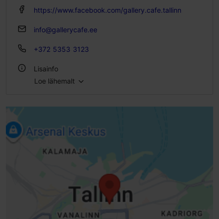
https://www.facebook.com/gallery.cafe.tallinn
info@gallerycafe.ee
+372 5353 3123
Lisainfo
Loe lähemalt
Köök: Kohvikud, Moodne Euroopa köök
Gruppide toitlustamine: Jah
Istekohtade arv: 92
Istekohti välikohvikus: 28
WiFi
Sobilik lemmikloomadele