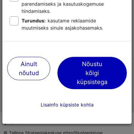
parendamiseks ja kasutuskogemuse
Abi
hindamiseks.
Kasutajatingimused
Turundus:
kasutame reklaamide
muutmiseks sinule asjakohasemaks.
KKK
Võta meiega ühendust
Ainult
Nõustu
TripAdvisori® hinnangud ja arvustused
nõutud
kõigi
küpsistega
Eesti ametlik turismiinfo
Lisainfo küpsiste kohta
© Tallinna Strateegiakeskuse ettevõtlusteenistuse