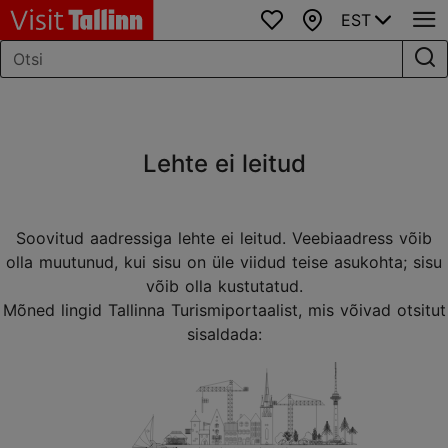
EST
Lemmikud
Kaart
Lehte ei leitud
Soovitud aadressiga lehte ei leitud. Veebiaadress võib
olla muutunud, kui sisu on üle viidud teise asukohta; sisu
võib olla kustutatud.
Mõned lingid Tallinna Turismiportaalist, mis võivad otsitut
sisaldada: