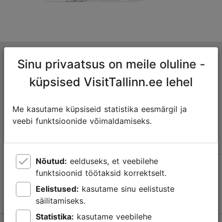
Tallinna turismiinfokeskus
Sinu privaatsus on meile oluline -
Niguliste 2, 10146 Tallinn, Eesti
küpsised VisitTallinn.ee lehel
+372 645 7777
Me kasutame küpsiseid statistika eesmärgil ja
veebi funktsioonide võimaldamiseks.
info@visittallinn.ee
Nõutud:
eelduseks, et veebilehe
Jälgi meid @ VisitTallinn
funktsioonid töötaksid korrektselt.
Eelistused:
kasutame sinu eelistuste
säilitamiseks.
Statistika:
kasutame veebilehe