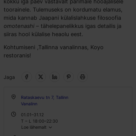
kokku iga päev vastavalt parimale hooajalisele
toorainele. Tulemuseks on kordumatu elamus,
mida kannab Jaapani külalislahkuse filosoofia
omotenashi
– tähelepanelikkus igas detailis ja
siiras hool külalise heaolu eest.
Kohtumiseni ,Tallinna vanalinnas, Koyo
restoranis!
Jaga
Rataskaevu tn 7, Tallinn
Vanalinn
01.01–31.12
T – L 18:00–22:30
Loe lähemalt