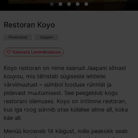
Restoran Koyo
Restoranid
Jaapani
Salvesta Lemmikutesse
Koyo restoran on nime saanud Jaapani sõnast
kouyou
, mis tähistab sügiseste lehtede
värvimuutust – sümbol looduse rütmist ja
pidevast muutumisest. See peegeldub kogu
restorani olemuses. Koyo on intiimne restoran,
kus iga roog sünnib otse külalise silme all, koka
käe all.
Menüü koosneb 14 käigust, mille peakokk seab