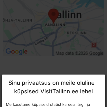
TripAdvisori® hinnangud ja
Sinu privaatsus on meile oluline -
Sinu privaatsus on meile oluline -
arvustused
küpsised VisitTallinn.ee lehel
küpsised VisitTallinn.ee lehel
tripadvisor rating 5.0 of 5
põhineb
3 hinnangul
Me kasutame küpsiseid statistika eesmärgil ja
Me kasutame küpsiseid statistika eesmärgil ja