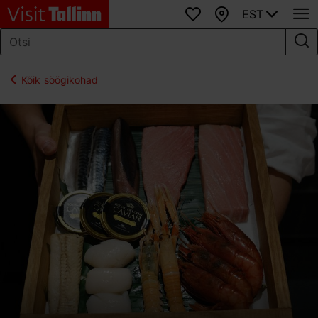
EST
Lemmikud
Kaart
Kõik söögikohad