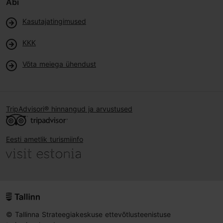
Abi
Kasutajatingimused
KKK
Võta meiega ühendust
TripAdvisori® hinnangud ja arvustused
Eesti ametlik turismiinfo
© Tallinna Strateegiakeskuse ettevõtlusteenistuse