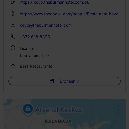
https://koyo.theburmanhotel.com/et/
https://www.facebook.com/people/Restaurant-Koyo/61573790992143/
koyo@theburmanhotel.com
+372 618 8830
Lisainfo
Loe lähemalt
Köök: Restoranid, Jaapani
Best Restaurants
Istekohtade arv: 11
Broneeri