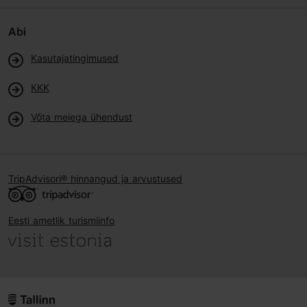
Abi
Kasutajatingimused
KKK
Võta meiega ühendust
TripAdvisori® hinnangud ja arvustused
Eesti ametlik turismiinfo