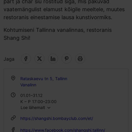
part ja char siu röstitud siga, mis pakuvad
vaatemängulist elamust kõigile meeltele, muutes
restoranis einestamise lausa kunstivormiks.
Kohtumiseni Tallinna vanalinnas, restoranis
Shang Shi!
Jaga
Rataskaevu tn 5, Tallinn
Vanalinn
01.01–31.12
K – P 17:00–23:00
Loe lähemalt
https://shangshi.bombayclub.com/et/
https://www.facebook.com/shangshi.tallinn/