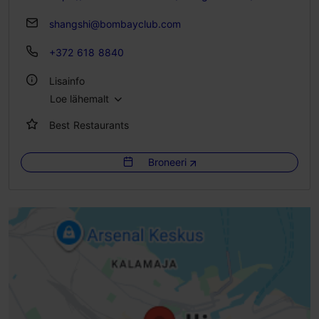
shangshi@bombayclub.com
+372 618 8840
Lisainfo
Loe lähemalt
Köök: Restoranid, Hiina
Best Restaurants
Istekohtade arv: 60
Broneeri
WiFi