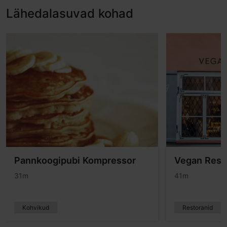
Lähedalasuvad kohad
Pannkoogipubi Kompressor
Vegan Rest
31m
41m
Kohvikud
Restoranid