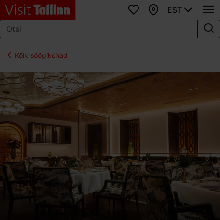
EST
Lemmikud
Kaart
Kõik söögikohad