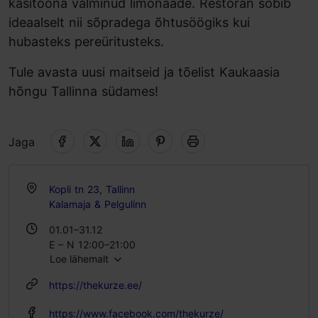
käsitööna valminud limonaade. Restoran sobib
ideaalselt nii sõpradega õhtusöögiks kui
hubasteks pereüritusteks.
Tule avasta uusi maitseid ja tõelist Kaukaasia
hõngu Tallinna südames!
Jaga
Kopli tn 23, Tallinn
Kalamaja & Pelgulinn
01.01–31.12
E – N 12:00–21:00
Loe lähemalt
R – L 12:00–23:00
P 12:00–21:00
https://thekurze.ee/
https://www.facebook.com/thekurze/