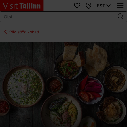
EST
Lemmikud
Kaart
Kõik söögikohad