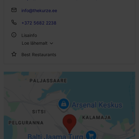
info@thekurze.ee
+372 5682 2238
Lisainfo
Loe lähemalt
Köök: Restoranid, Vene
Best Restaurants
Istekohtade arv: 25
Istekohti välikohvikus: 100
WiFi