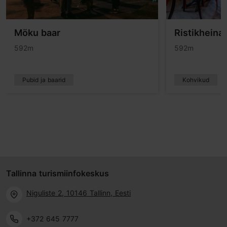
Möku baar
Ristikheina
592m
592m
Pubid ja baarid
Kohvikud
Tallinna turismiinfokeskus
Niguliste 2, 10146 Tallinn, Eesti
+372 645 7777