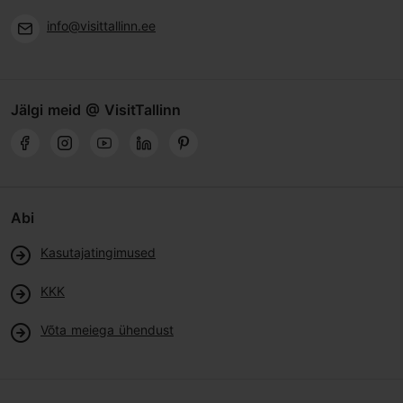
info@visittallinn.ee
Jälgi meid @ VisitTallinn
Abi
Kasutajatingimused
KKK
Võta meiega ühendust