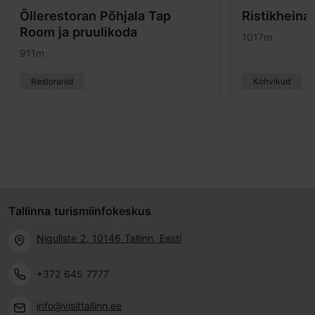
Õllerestoran Põhjala Tap
Ristikheina
Room ja pruulikoda
1017m
911m
Restoranid
Kohvikud
Tallinna turismiinfokeskus
Niguliste 2, 10146 Tallinn, Eesti
+372 645 7777
info@visittallinn.ee