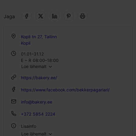
Jaga
Kopli tn 27, Tallinn
Kopli
01.01–31.12
E – R 08:00–18:00
Loe lähemalt
L 09:00–18:00
P 09:00–16:00
https://bakery.ee/
https://www.facebook.com/bekkerpagariari/
info@bakery.ee
+372 5854 2224
Lisainfo
Loe lähemalt