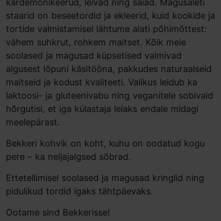
kardemonikeerud, leivad ning saiad. Magusaleti
staarid on beseetordid ja ekleerid, kuid kookide ja
tortide valmistamisel lähtume alati põhimõttest:
vähem suhkrut, rohkem maitset. Kõik meie
soolased ja magusad küpsetised valmivad
algusest lõpuni käsitööna, pakkudes naturaalseid
maitseid ja kodust kvaliteeti. Valikus leidub ka
laktoosi- ja gluteenivabu ning veganitele sobivaid
hõrgutisi, et iga külastaja leiaks endale midagi
meelepärast.
Bekkeri kohvik on koht, kuhu on oodatud kogu
pere – ka neljajalgsed sõbrad.
Ettetellimisel soolased ja magusad kringlid ning
pidulikud tordid igaks tähtpäevaks.
Ootame sind Bekkerisse!