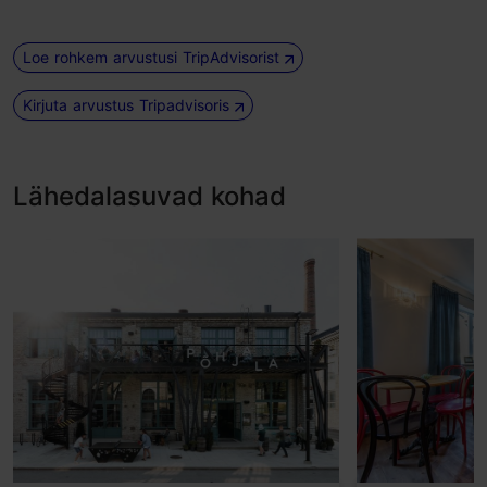
Loe rohkem arvustusi TripAdvisorist
Kirjuta arvustus Tripadvisoris
Lähedalasuvad kohad