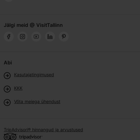
Jälgi meid @ VisitTallinn
Abi
Kasutajatingimused
KKK
Võta meiega ühendust
TripAdvisori® hinnangud ja arvustused