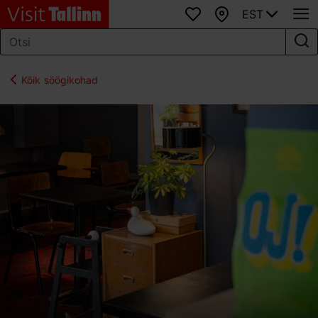
EST
Lemmikud
Kaart
Kõik söögikohad