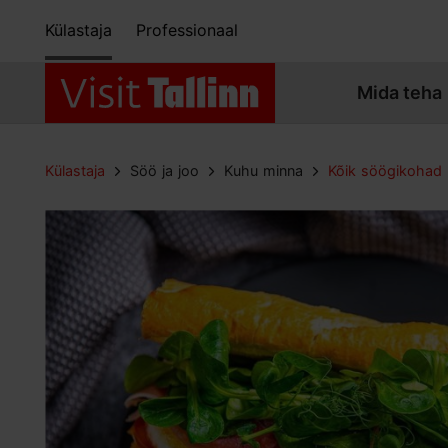
Külastaja
Professionaal
Mida teha
Külastaja
Söö ja joo
Kuhu minna
Kõik söögikohad