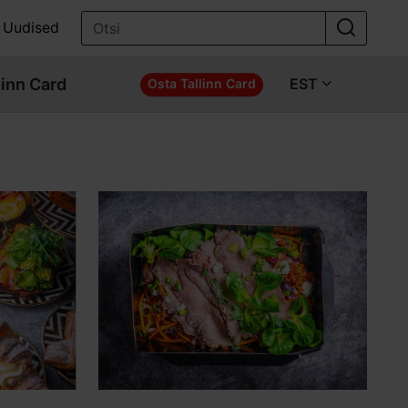
Uudised
linn Card
EST
Osta Tallinn Card