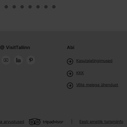
@ VisitTallinn
Abi
Kasutajatingimused
KKK
Võta meiega ühendust
ja arvustused
Eesti ametlik turismiinfo
|