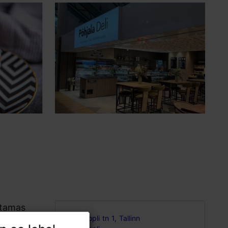
otamas
Kopli tn 1, Tallinn