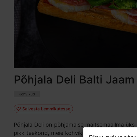
Põhjala Deli Balti Jaam
Kohvikud
Salvesta Lemmikutesse
Põhjala Deli on põhjamaise maitsemaailma üks
pikk teekond, meie kohvikud ootavad sind nii B