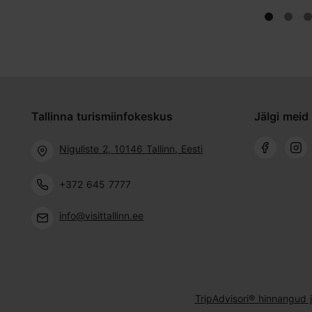
Tallinna turismiinfokeskus
Jälgi meid 
Niguliste 2, 10146 Tallinn, Eesti
+372 645 7777
info@visittallinn.ee
TripAdvisori® hinnangud 