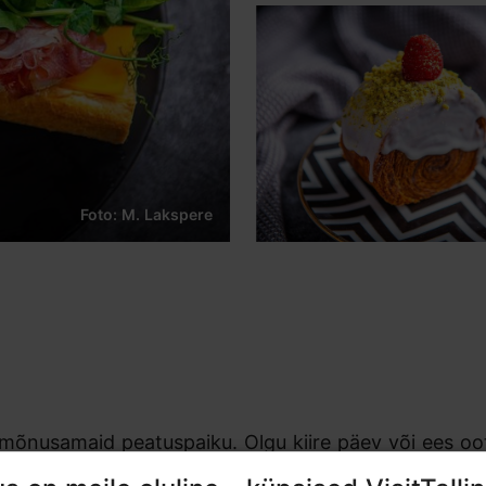
Foto: M. Lakspere
 mõnusamaid peatuspaiku. Olgu kiire päev või ees o
alti Jaama Turul kui ka Tallinna Lennujaamas.