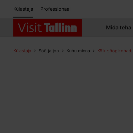
Külastaja
Professionaal
Mida teha
Külastaja
Söö ja joo
Kuhu minna
Kõik söögikohad