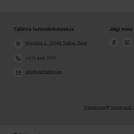
Tallinna turismiinfokeskus
Jälgi meid 
Niguliste 2, 10146 Tallinn, Eesti
+372 645 7777
info@visittallinn.ee
TripAdvisori® hinnangud 