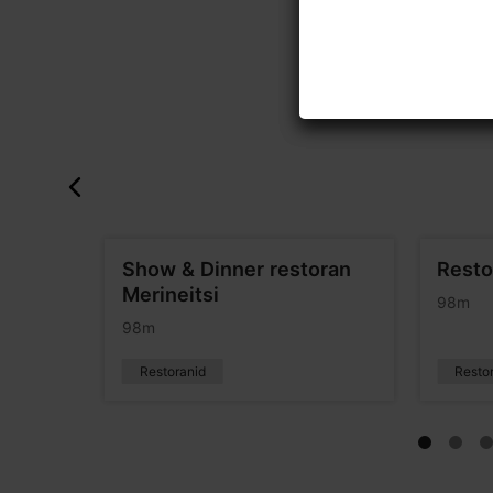
Garden
Show & Dinner restoran
Resto
Merineitsi
98m
98m
Restoranid
Resto