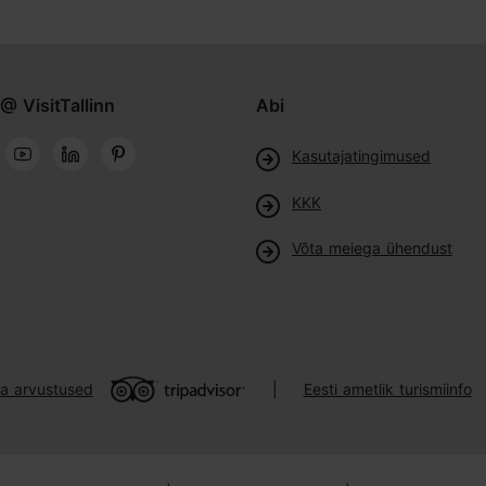
@ VisitTallinn
Abi
Kasutajatingimused
KKK
Võta meiega ühendust
ja arvustused
Eesti ametlik turismiinfo
|