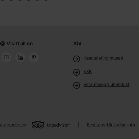
@ VisitTallinn
Abi
Kasutajatingimused
KKK
Võta meiega ühendust
ja arvustused
Eesti ametlik turismiinfo
|