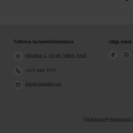
Tallinna turismiinfokeskus
Jälgi meid 
Niguliste 2, 10146 Tallinn, Eesti
+372 645 7777
info@visittallinn.ee
TripAdvisori® hinnangud 