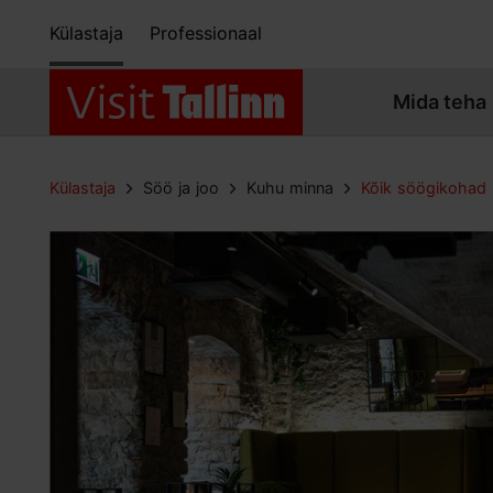
Külastaja
Professionaal
Mida teha
Külastaja
Söö ja joo
Kuhu minna
Kõik söögikohad