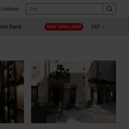
Uudised
linn Card
EST
Osta Tallinn Card