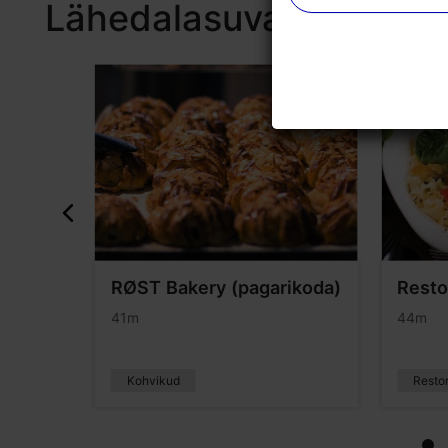
Lähedalasuvad kohad
RØST Bakery (pagarikoda)
Resto
41m
44m
Kohvikud
Resto