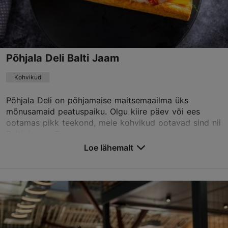
+372 5565 3322
TripAdvisor Traveler hinnang
Põhjala Deli Balti Jaam
põhineb
3 hinnangul
Loe rohkem arvustusi TripAdvisorist
Kohvikud
Põhjala Deli on põhjamaise maitsemaailma üks
mõnusamaid peatuspaiku. Olgu kiire päev või ees
ootamas pikk teekond, meie kohvikud ootavad sind nii
Balti Jaama Turu...
Loe lähemalt
Salvesta Lemmikutesse
Kopli tn 1, Tallinn
Kopli
Kohvikud