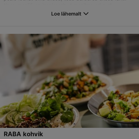
Kogu menüü on inspireeritud maailma eri nurk...
Loe lähemalt
Salvesta Lemmikutesse
Marati tn 5/2, Tallinn
Kopli
01.01–31.12
T – L 17:00–23:00
Loe lähemalt
Restoranid, Moodne Euroopa köök
Loe lähemalt
hei@barbarea.ee
+372 5887 9777
Best Restaurants
RABA kohvik