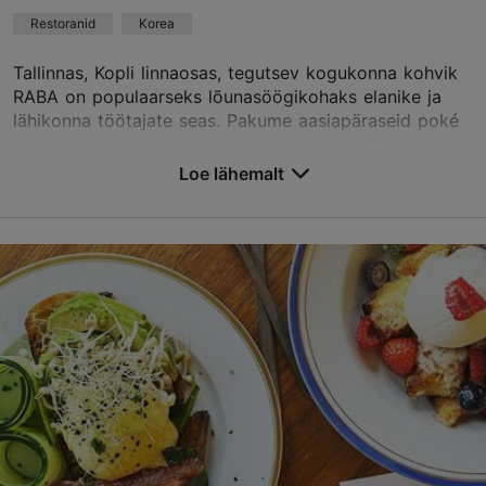
Broneeri
Restoranid
Korea
Tallinnas, Kopli linnaosas, tegutsev kogukonna kohvik
RABA on populaarseks lõunasöögikohaks elanike ja
lähikonna töötajate seas. Pakume aasiapäraseid poké
bowle endale unikaalsel moel, kusjuures kõik ...
Loe lähemalt
Salvesta Lemmikutesse
Volta tn 1a/1, Tallinn
Kopli
01.01–31.12
E – R 10:00–15:00
Loe lähemalt
Restoranid, Korea
hi@rabakohvik.ee