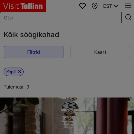
EST
Lemmikud
Kaart
Kõik söögikohad
Filtrid
Kaart
Kopli
Tulemusi: 9