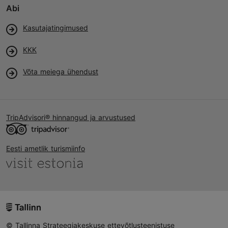
Abi
Kasutajatingimused
KKK
Võta meiega ühendust
TripAdvisori® hinnangud ja arvustused
Eesti ametlik turismiinfo
© Tallinna Strateegiakeskuse ettevõtlusteenistuse