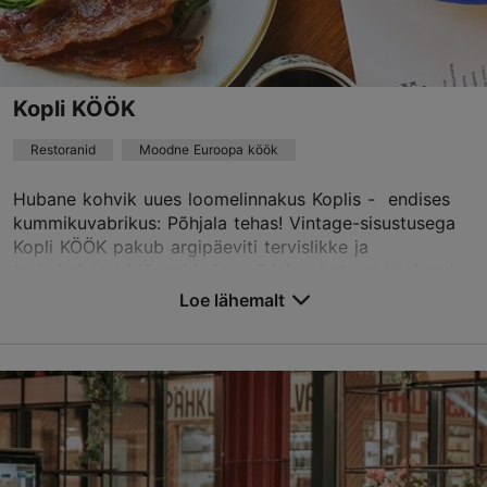
+372 5887 3324
Kopli KÖÖK
Restoranid
Moodne Euroopa köök
Hubane kohvik uues loomelinnakus Koplis - endises
kummikuvabrikus: Põhjala tehas! Vintage-sisustusega
Kopli KÖÖK pakub argipäeviti tervislikke ja
taskukohaseid lõunaid ning nädalavahetusel imehead
br...
Loe lähemalt
Salvesta Lemmikutesse
Marati tn 5a, Tallinn
Kopli
01.01–31.12