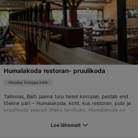
marie@pohjalacatering.ee
Humalakoda restoran- pruulikoda
Moodne Euroopa köök
Tallinnas, Balti jaama turu teisel korrusel, peidab end
tõeline pärl – Humalakoda, koht, kus restoran, pubi ja
pruulikoda saavad üheks tervikuks. Humalakoda on
avar ja hubane kohtumispaik, kus tunneva...
Loe lähemalt
Salvesta Lemmikutesse