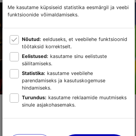
Me kasutame küpsiseid statistika eesmärgil ja veebi
Kopli tn 1, Tallinn
funktsioonide võimaldamiseks.
Kopli
01.01–31.12
E – R 09:00–20:00
Loe lähemalt
Nõutud:
eelduseks, et veebilehe funktsioonid
L – P 09:00–18:00
töötaksid korrektselt.
Kohvikud
Eelistused:
kasutame sinu eelistuste
info@kooker.ee
säilitamiseks.
Statistika:
kasutame veebilehe
+372 5301 7131
parendamiseks ja kasutuskogemuse
hindamiseks.
Turundus:
kasutame reklaamide muutmiseks
Bekker Pagariäri
sinule asjakohasemaks.
Kohvikud
Bekkeri kohvik Tallinnas, Kopli, Pelgulinna ja Kalamaja
piiril, on kujunenud kohalike lemmikuks paigaks, kuhu