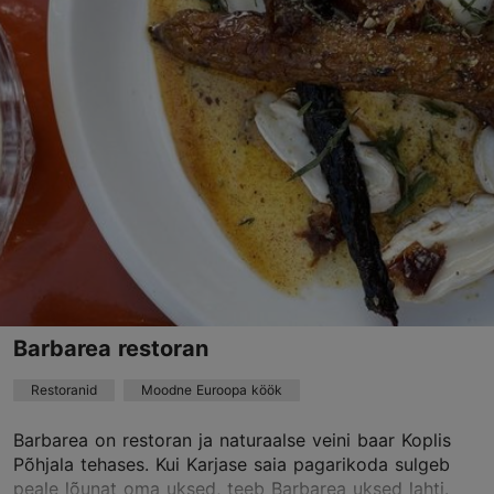
Volta tn 1a/1, Tallinn
Kopli
01.01–31.12
K – N 17:00–22:00
Loe lähemalt
R 17:00–23:00
L 12:00–23:00
Restoranid, Korea
hi@saduresto.ee
+372 5887 3324
Best Restaurants
Barbarea restoran
Broneeri
Restoranid
Moodne Euroopa köök
Barbarea on restoran ja naturaalse veini baar Koplis
Põhjala tehases. Kui Karjase saia pagarikoda sulgeb
peale lõunat oma uksed, teeb Barbarea uksed lahti.