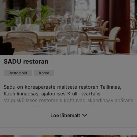
SADU restoran
Restoranid
Korea
Sadu on koreapäraste maitsete restoran Tallinnas,
Kopli linnaosas, ajaloolises Krulli kvartalis!
Valgusküllases restoranis kohtuvad skandinaaviapärane
funky atmosfäär ja põnevad maitsed. Restorani ees...
Loe lähemalt
Salvesta Lemmikutesse