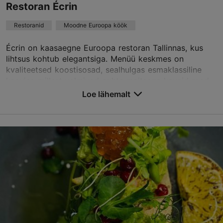
Restoran Écrin
Restoranid
Moodne Euroopa köök
TripAdvisor Traveler hinnang
Écrin on kaasaegne Euroopa restoran Tallinnas, kus
põhineb
23 hinnangul
lihtsus kohtub elegantsiga. Menüü keskmes on
Loe rohkem arvustusi TripAdvisorist
kvaliteetsed koostisosad, sealhulgas esmaklassiline
kaaviar, millest valmivad puhta maitsega kaunid road...
Loe lähemalt
Salvesta Lemmikutesse
Rataskaevu tn 7, Tallinn
Vanalinn
01.01–31.12
Restoranid, Moodne Euroopa köök
Loe lähemalt
Ecrin@theburmanhotel.com