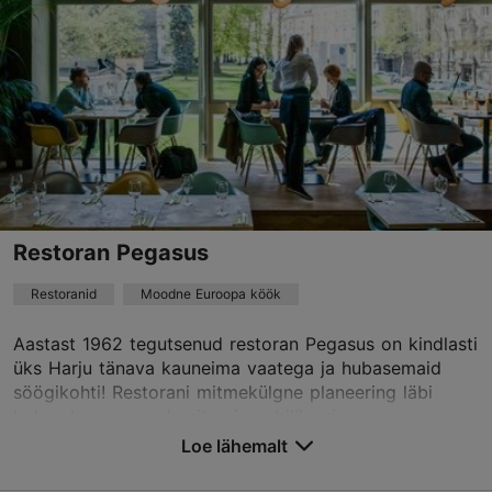
T – L 18:00–22:30
Loe lähemalt
Restoranid, Jaapani
koyo@theburmanhotel.com
+372 618 8830
Best Restaurants
Restoran Pegasus
Broneeri
Restoranid
Moodne Euroopa köök
TripAdvisor Traveler hinnang
Aastast 1962 tegutsenud restoran Pegasus on kindlasti
üks Harju tänava kauneima vaatega ja hubasemaid
põhineb
3 hinnangul
söögikohti! Restorani mitmekülgne planeering läbi
Loe rohkem arvustusi TripAdvisorist
kolme korruse on huvitav ja sobilik erineva suur...
Loe lähemalt
Salvesta Lemmikutesse