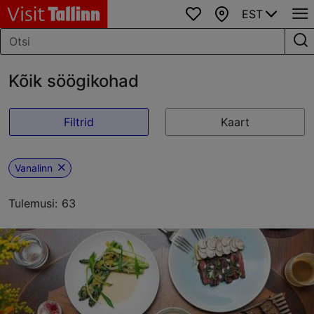
EST
Lemmikud
Kaart
Kõik söögikohad
Filtrid
Kaart
Vanalinn
Tulemusi: 63