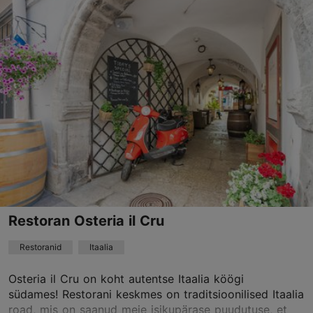
Uus tn 31, Tallinn
Vanalinn
01.06–31.12
T – L 18:00–23:00
Loe lähemalt
01.01–31.05
Restoranid, Moodne Euroopa köök
K – L 18:00–23:00
Loe lähemalt
welcome@leebrasserie.ee
+372 5304 3562
Best Restaurants
Restoran Osteria il Cru
Broneeri
Restoranid
Itaalia
Osteria il Cru on koht autentse Itaalia köögi
TripAdvisor Traveler hinnang
südames! Restorani keskmes on traditsioonilised Itaalia
road, mis on saanud meie isikupärase puudutuse, et
põhineb
1617 hinnangul