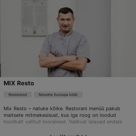
Vanalinn
01.01–31.12
E-P 12:00–23:00
Loe lähemalt
Restoranid, Keskaegne
peppersack@peppersack.ee
+372 6466998
Broneeri
MIX Resto
Restoranid
Moodne Euroopa köök
TripAdvisor Traveler hinnang
Mix Resto – natuke kõike. Restorani menüü pakub
põhineb
2498 hinnangul
maitsete mitmekesisust, kus iga roog on loodud
Loe rohkem arvustusi TripAdvisorist
hoolikalt valitud toorainest. Valikust leiavad endale
sobiva roa nii taimetoitlased, mereanni armastajad ...