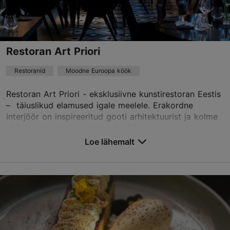
+372 5333 1744
Best Restaurants
Restoran Art Priori
Broneeri
Restoranid
Moodne Euroopa köök
TripAdvisor Traveler hinnang
Restoran Art Priori - eksklusiivne kunstirestoran Eestis
– täiuslikud elamused igale meelele. Erakordne
põhineb
278 hinnangul
interjöör on inspireeritud gooti arhitektuurist ja kolme
Loe rohkem arvustusi TripAdvisorist
söögisaali seinu kaunistavad nii Euroo...
Loe lähemalt
Salvesta Lemmikutesse
Pikk tn 36, Tallinn
Vanalinn
01.01–31.12
T – R 17:00–00:00