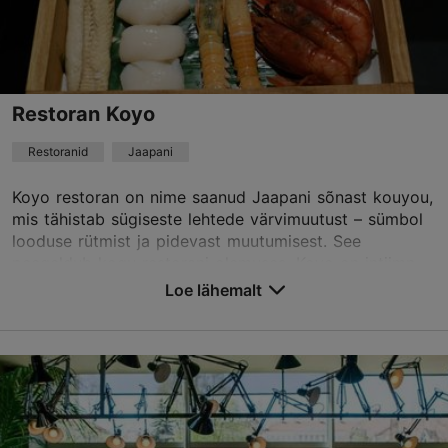
info@radorestoran.ee
+372 58588995
Best Restaurants
Restoran Koyo
Broneeri
Restoranid
Jaapani
Koyo restoran on nime saanud Jaapani sõnast kouyou,
TripAdvisor Traveler hinnang
mis tähistab sügiseste lehtede värvimuutust – sümbol
looduse rütmist ja pidevast muutumisest. See
põhineb
146 hinnangul
peegeldub kogu restorani olemuses. Koyo on intiimn...
Loe rohkem arvustusi TripAdvisorist
Loe lähemalt
Salvesta Lemmikutesse
Rataskaevu tn 7, Tallinn
Vanalinn
01.01–31.12