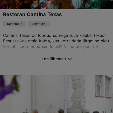
+372 6279020
Restoran Cantina Texas
Broneeri
Restoranid
Ameerika
Cantina Texas on loodud sooviga tuua killuke Texast
TripAdvisor Traveler hinnang
Eestisse.Kas otsid kohta, kus korraldada järgmine pidu
või tähistada mõnd sündmust? Vajad abi peo või
põhineb
7158 hinnangul
ürituse korraldamisel? Ütle vaid, kui palju in...
Loe rohkem arvustusi TripAdvisorist
Loe lähemalt
Salvesta Lemmikutesse
Pikk tn 45, Tallinn
Vanalinn
01.01–31.12
E – N 16:00–23:00
Loe lähemalt
R – P 12:00–23:00