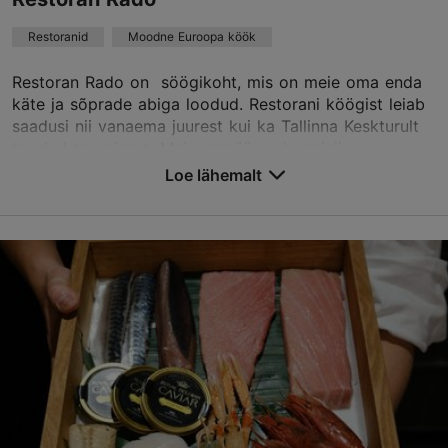
Broneeri
Restoranid
Moodne Euroopa köök
TripAdvisor Traveler hinnang
Restoran Rado on söögikoht, mis on meie oma enda
käte ja sõprade abiga loodud. Restorani köögist leiab
põhineb
10 hinnangul
saadusi nii vanaema juurest kui ka Tallinna Keskturult
Loe rohkem arvustusi TripAdvisorist
toodud toorainest. Meie menüü on hooajali...
Loe lähemalt
Salvesta Lemmikutesse
Vene tn 7, Tallinn
Vanalinn
01.01–31.12
E – L 12:00–23:00
Loe lähemalt
Restoranid, Moodne Euroopa köök
Loe lähemalt