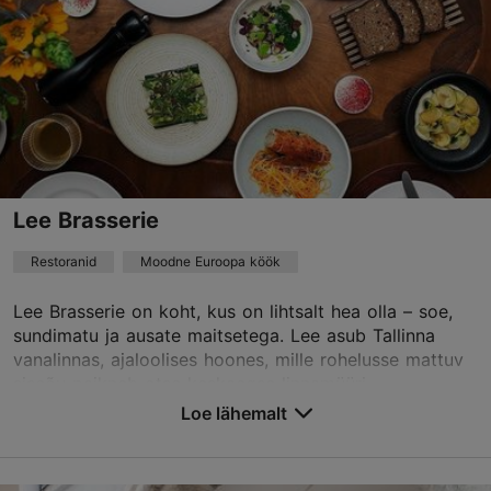
Lee Brasserie
Restoranid
Moodne Euroopa köök
Lee Brasserie on koht, kus on lihtsalt hea olla – soe,
sundimatu ja ausate maitsetega. Lee asub Tallinna
vanalinnas, ajaloolises hoones, mille rohelusse mattuv
siseõu paikneb otse keskaegse linnamüüri...
Loe lähemalt
Salvesta Lemmikutesse