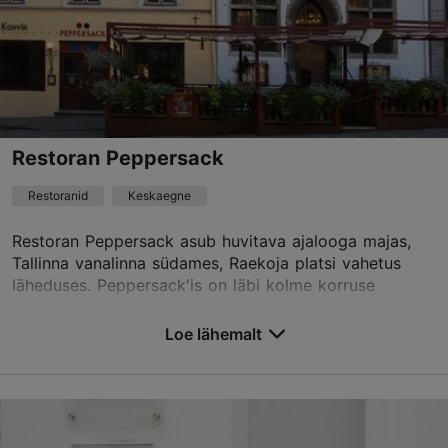
osteriaallora@meritonhotels.com
+372 5336 0555
Restoran Peppersack
Restoranid
Keskaegne
Restoran Peppersack asub huvitava ajalooga majas,
Tallinna vanalinna südames, Raekoja platsi vahetus
läheduses. Peppersack'is on läbi kolme korruse
keskaegse interjööriga saalid väiksemate
seltskondad...
Loe lähemalt
Salvesta Lemmikutesse
Vana turg, Tallinn