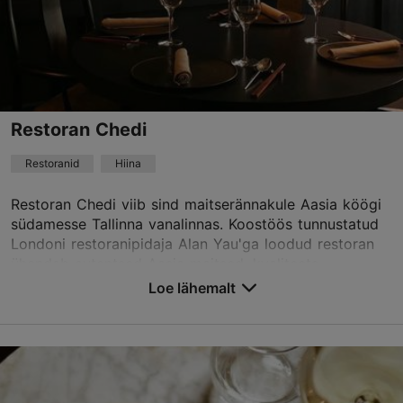
+372 5451 1164
Broneeri
Restoran Chedi
Restoranid
Hiina
Restoran Chedi viib sind maitserännakule Aasia köögi
südamesse Tallinna vanalinnas. Koostöös tunnustatud
Londoni restoranipidaja Alan Yau'ga loodud restoran
ühendab autentsed Aasia maitsed, kvaliteets...
Loe lähemalt
Salvesta Lemmikutesse
Sulevimägi 1, Tallinn
Vanalinn