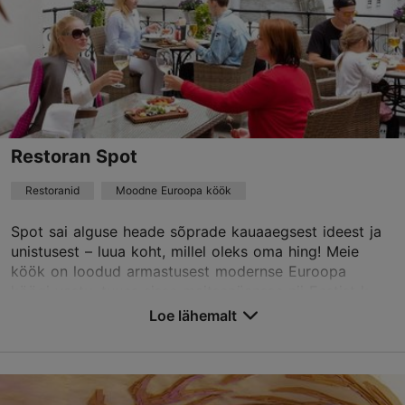
Restoranid, Ameerika
booking@texas.ee
+372 6311755
Broneeri
Restoran Spot
Restoranid
Moodne Euroopa köök
TripAdvisor Traveler hinnang
põhineb
1335 hinnangul
Spot sai alguse heade sõprade kauaaegsest ideest ja
Loe rohkem arvustusi TripAdvisorist
unistusest – luua koht, millel oleks oma hing! Meie
köök on loodud armastusest modernse Euroopa
köögi vastu, tuues sisse maitsenüansse nii Eestist k...
Loe lähemalt
Salvesta Lemmikutesse
Viru tn 1, Tallinn