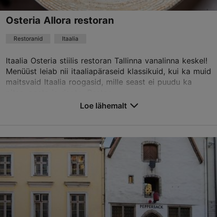
Green key
Osteria Allora restoran
Restoranid
Itaalia
Broneeri
Itaalia Osteria stiilis restoran Tallinna vanalinna keskel!
Menüüst leiab nii itaaliapäraseid klassikuid, kui ka muid
TripAdvisor Traveler hinnang
maitsvaid Itaalia roogasid, mille seast ei puudu ka
pitsa, pasta ja risoto. Restor...
põhineb
223 hinnangul
Loe rohkem arvustusi TripAdvisorist
Loe lähemalt
Salvesta Lemmikutesse
Pikk tn 33, Tallinn
Vanalinn
01.01–31.12
T – P 12:00–22:00
Loe lähemalt
Restoranid, Itaalia