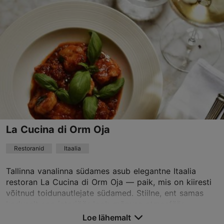
01.01–31.12
E – L 12:00–23:00
Loe lähemalt
P 13:00–22:00
Restoranid, Hiina, India
info@chedi.ee
+372 646 1676
Broneeri
La Cucina di Orm Oja
Restoranid
Itaalia
TripAdvisor Traveler hinnang
põhineb
403 hinnangul
Tallinna vanalinna südames asub elegantne Itaalia
Loe rohkem arvustusi TripAdvisorist
restoran La Cucina di Orm Oja — paik, mis on kiiresti
võitnud toidunautlejate südamed. Stiilne, ent samas
koduselt soe interjöör loob mõnusa atmosfäär...
Loe lähemalt