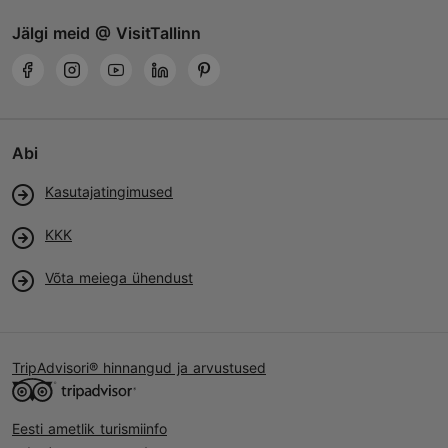
Jälgi meid @ VisitTallinn
Abi
Kasutajatingimused
KKK
Võta meiega ühendust
TripAdvisori® hinnangud ja arvustused
Eesti ametlik turismiinfo