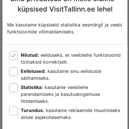
kaubamaja
53, Tallinn
küpsised VisitTallinn.ee lehel
Tähetorni Hotell
+372 6779100
Tähetorni tn
16, Tallinn
Me kasutame küpsiseid statistika eesmärgil ja veebi
funktsioonide võimaldamiseks.
Tallink City Hotel
+372 6300800
A. Laikmaa tn
5, Tallinn
Nõutud:
eelduseks, et veebilehe funktsioonid
Tallink Express
+372 667 8700
Sadama tn 9,
Hotel
Tallinn
töötaksid korrektselt.
Eelistused:
kasutame sinu eelistuste
Tallink Spa &
+372 630 1000
Sadama tn
säilitamiseks.
Conference Hotel
11a, Tallinn
Statistika:
kasutame veebilehe
Tallinn Card
+372 640 4757
parendamiseks ja kasutuskogemuse
hindamiseks.
Tallinna
+372 6813408
Lastekodu tn
Turundus:
kasutame reklaamide muutmiseks
Bussijaam
46, Tallinn
sinule asjakohasemaks.
Tallinna
+372 6457777
Niguliste tn 2,