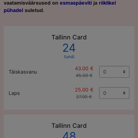
vaatamisväärsused on
esmaspäeviti
ja
riiklikel
pühadel
suletud.
Tallinn Card
24
tundi
43.00 €
Täiskasvanu
45.00 €
25.00 €
Laps
27.00 €
Tallinn Card
48