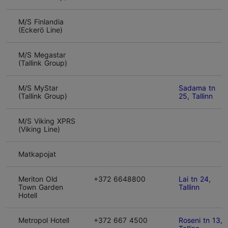
M/S Finlandia
(Eckerö Line)
M/S Megastar
(Tallink Group)
M/S MyStar
Sadama tn
(Tallink Group)
25, Tallinn
M/S Viking XPRS
(Viking Line)
Matkapojat
Meriton Old
+372 6648800
Lai tn 24,
Town Garden
Tallinn
Hotell
Metropol Hotell
+372 667 4500
Roseni tn 13,