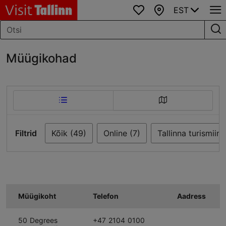
EST
Lemmikud
Kaart
Müügikohad
Filtrid
Kõik (49)
Online (7)
Tallinna turismiin
Müügikoht
Telefon
Aadress
50 Degrees
+47 2104 0100