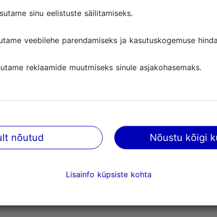
sutame sinu eelistuste säilitamiseks.
uid, võtke palun ühendust
convention@tallinnlv.ee
, tel 640
utame veebilehe parendamiseks ja kasutuskogemuse hinda
utame reklaamide muutmiseks sinule asjakohasemaks.
@ VisitTallinn
Uudiskiri
ult nõutud
Nõustu kõigi k
Visit Tallinna uudiskirjadest leiat
sündmuste, uute vaatamisväärs
Lisainfo küpsiste kohta
atraktsioonide ja turismiteenust
Liitu uudiskirjaga