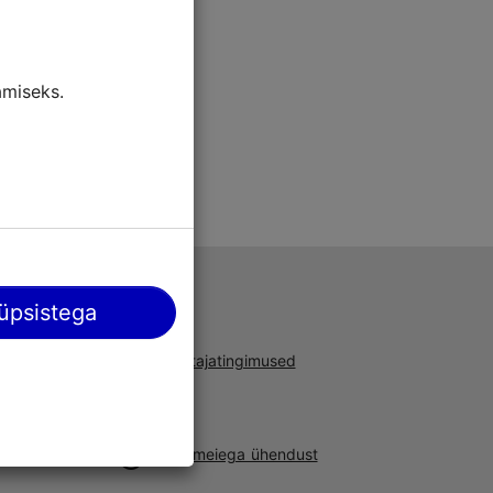
 4414.
miseks.
Abi
üpsistega
e infot
Kasutajatingimused
uste,
e kohta.
KKK
Võta meiega ühendust