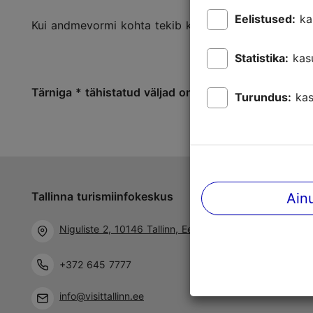
Eelistused:
ka
Kui andmevormi kohta tekib küsimusi või ettepanek
Statistika:
kas
Tärniga * tähistatud väljad on kohustuslikud
Turundus:
kas
Tallinna turismiinfokeskus
Jälgi meid 
Ain
Niguliste 2, 10146 Tallinn, Eesti
+372 645 7777
info@visittallinn.ee