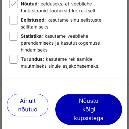
Nõutud:
eelduseks, et veebilehe
Jälgi meid @ VisitTallinn
funktsioonid töötaksid korrektselt.
Eelistused:
kasutame sinu eelistuste
säilitamiseks.
Statistika:
kasutame veebilehe
Uudiskiri
parendamiseks ja kasutuskogemuse
hindamiseks.
Visit Tallinna uudiskirjadest leiate infot sündmuste, uute
vaatamisväärsuste, atraktsioonide ja turismiteenuste kohta.
Turundus:
kasutame reklaamide
muutmiseks sinule asjakohasemaks.
Liitu uudiskirjaga
Abi
Ainult
Nõustu
Kasutajatingimused
nõutud
kõigi
küpsistega
KKK