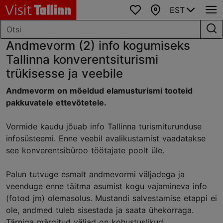
EST
Lemmikud
Kaart
Andmevorm (2) info kogumiseks
Tallinna konverentsiturismi
trükisesse ja veebile
Andmevorm on mõeldud elamusturismi tooteid
pakkuvatele ettevõtetele
.
Vormide kaudu jõuab info Tallinna turismiturunduse
infosüsteemi. Enne veebil avalikustamist vaadatakse
see konverentsibüroo töötajate poolt üle.
Palun tutvuge esmalt andmevormi väljadega ja
veenduge enne täitma asumist kogu vajamineva info
(fotod jm) olemasolus. Mustandi salvestamise etappi ei
ole, andmed tuleb sisestada ja saata ühekorraga.
Tärniga märgitud väljad on kohustuslikud.