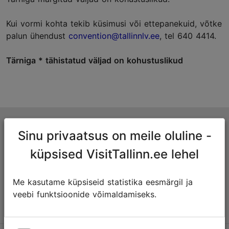
Kui vormi kohta tekib küsimusi või ettepanekuid, võtke
palun ühendust
convention@tallinnlv.ee
, tel 640 4414.
Tärniga * tähistatud väljad on kohustuslikud
Tallinna turismiinfokeskus
Sinu privaatsus on meile oluline -
Niguliste 2, 10146 Tallinn, Eesti
küpsised VisitTallinn.ee lehel
+372 645 7777
Me kasutame küpsiseid statistika eesmärgil ja
info@visittallinn.ee
veebi funktsioonide võimaldamiseks.