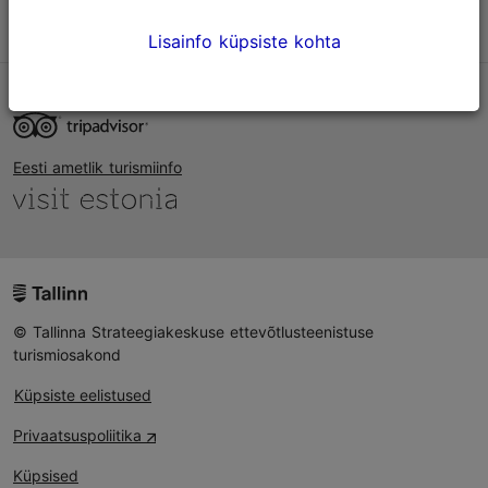
Võta meiega ühendust
Lisainfo küpsiste kohta
TripAdvisori® hinnangud ja arvustused
Eesti ametlik turismiinfo
© Tallinna Strateegiakeskuse ettevõtlusteenistuse
turismiosakond
Küpsiste eelistused
Privaatsuspoliitika
Küpsised