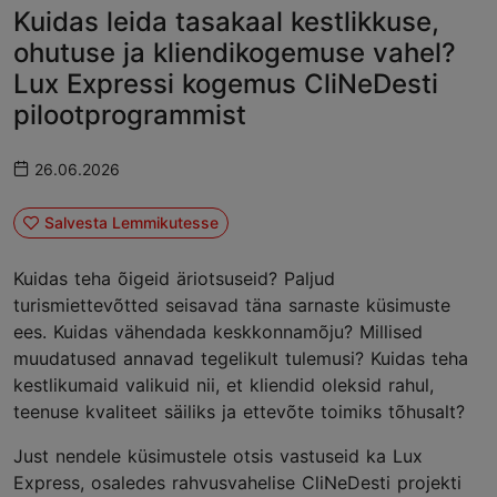
Kuidas leida tasakaal kestlikkuse,
ohutuse ja kliendikogemuse vahel?
Lux Expressi kogemus CliNeDesti
pilootprogrammist
26.06.2026
Salvesta Lemmikutesse
Kuidas teha õigeid äriotsuseid? Paljud
turismiettevõtted seisavad täna sarnaste küsimuste
ees. Kuidas vähendada keskkonnamõju? Millised
muudatused annavad tegelikult tulemusi? Kuidas teha
kestlikumaid valikuid nii, et kliendid oleksid rahul,
teenuse kvaliteet säiliks ja ettevõte toimiks tõhusalt?
Just nendele küsimustele otsis vastuseid ka Lux
Express, osaledes rahvusvahelise CliNeDesti projekti