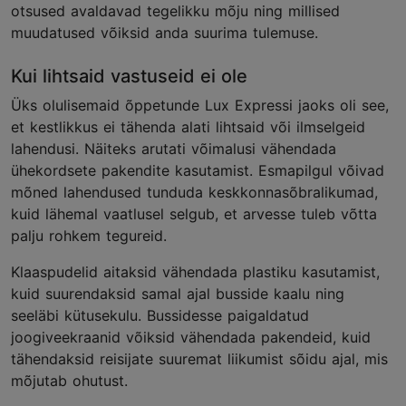
otsused avaldavad tegelikku mõju ning millised
muudatused võiksid anda suurima tulemuse.
Kui lihtsaid vastuseid ei ole
Üks olulisemaid õppetunde Lux Expressi jaoks oli see,
et kestlikkus ei tähenda alati lihtsaid või ilmselgeid
lahendusi. Näiteks arutati võimalusi vähendada
ühekordsete pakendite kasutamist. Esmapilgul võivad
mõned lahendused tunduda keskkonnasõbralikumad,
kuid lähemal vaatlusel selgub, et arvesse tuleb võtta
palju rohkem tegureid.
Klaaspudelid aitaksid vähendada plastiku kasutamist,
kuid suurendaksid samal ajal busside kaalu ning
seeläbi kütusekulu. Bussidesse paigaldatud
joogiveekraanid võiksid vähendada pakendeid, kuid
tähendaksid reisijate suuremat liikumist sõidu ajal, mis
mõjutab ohutust.