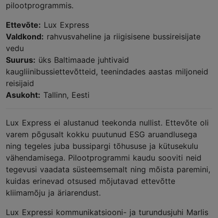
pilootprogrammis.
Ettevõte:
Lux Express
Valdkond:
rahvusvaheline ja riigisisene bussireisijate
vedu
Suurus:
üks Baltimaade juhtivaid
kaugliinibussiettevõtteid, teenindades aastas miljoneid
reisijaid
Asukoht:
Tallinn, Eesti
Lux Express ei alustanud teekonda nullist. Ettevõte oli
varem põgusalt kokku puutunud ESG aruandlusega
ning tegeles juba bussipargi tõhususe ja kütusekulu
vähendamisega. Pilootprogrammi kaudu sooviti neid
tegevusi vaadata süsteemsemalt ning mõista paremini,
kuidas erinevad otsused mõjutavad ettevõtte
kliimamõju ja äriarendust.
Lux Expressi kommunikatsiooni- ja turundusjuhi Marlis