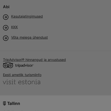
Abi
Kasutajatingimused
KKK
Võta meiega ühendust
TripAdvisori® hinnangud ja arvustused
Eesti ametlik turismiinfo