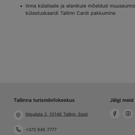
linna külalisele ja elanikule mõeldud muuseumi
külastuskaardi Tallinn Cardi pakkumine
Tallinna turismiinfokeskus
Jälgi meid 
Niguliste 2, 10146 Tallinn, Eesti
+372 645 7777