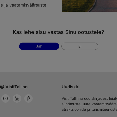
de ja vaatamisväärsuste
Kas lehe sisu vastas Sinu ootustele?
Jah
Ei
@ VisitTallinn
Uudiskiri
Visit Tallinna uudiskirjadest leiat
sündmuste, uute vaatamisväärs
atraktsioonide ja turismiteenust