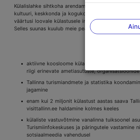
Külalislahke sihtkoha arendamise ja turismiinfo kät
kultuuri, keskkonda ja kogukonda väärtustavalt ning 
väärtusi loovale külastusele inspireeritakse läbi tu
Ain
Selles suunas kuulub meie peamiste tegevuste hulka
aktiivne koosloome külalislahke turismisihtkoh
riigi erinevate ametiasutuste, organisatsioonid
Tallinna turismiandmete ja statistika koondamin
jagamine
enam kui 2 miljonit külastust aastas saava Tall
visittallinn.ee haldamine kolmes keeles
külaliste vastuvõtmine vanalinna tuiksoonel asu
Turismiinfokeskuses ja päringutele vastamine nii
sotsiaalmeedia vahendusel