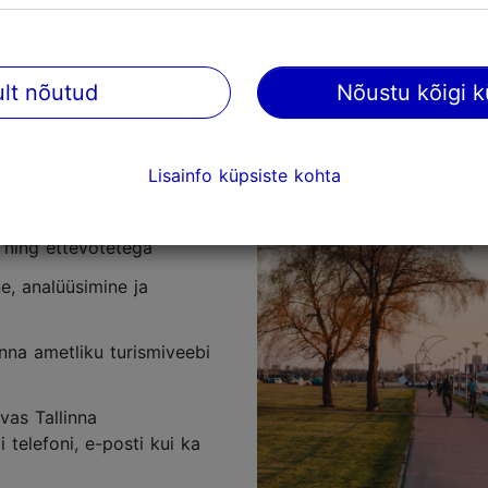
tesaadavusega luuakse tingimused meeldivaks külastuselam
ettevõttele ja sihtkohale majanduslikku kasu loovalt. Sisu
rundustegevuste, mitmekesise info jagamise ja teenuste tu
ult nõutud
Nõustu kõigi k
:
Lisainfo küpsiste kohta
a arendamises koos linna ja
e ning ettevõtetega
e, analüüsimine ja
inna ametliku turismiveebi
vas Tallinna
 telefoni, e-posti kui ka