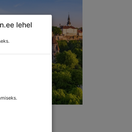
n.ee lehel
seks.
miseks.