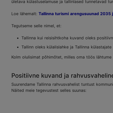
ületava külastuselamuse ja tallinlased tunnetavad t
Loe lähemalt:
Tallinna turismi arengusuunad 2035
Tegutseme selle nimel, et:
Tallinna kui reisisihtkoha kuvand oleks positiiv
Tallinn oleks külalislahke ja Tallinna külastaj
Kolm olulisimat põhimõtet, milles oma töös lähtume
Positiivne kuvand ja rahvusvahelin
Suurendame Tallinna rahvusvahelist tuntust kommunika
Näited meie tegevustest selles suunas: