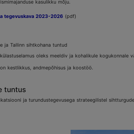
urismimajanduse kasulikku mõju.
 ja tegevuskava 2023-2026
(pdf)
ne ja Tallinn sihtkohana tuntud
ate külastuselamus oleks meeldiv ja kohalikule kogukonnale 
 on kestlikkus, andmepõhisus ja koostöö.
e tuntus
tsiooni ja turundustegevusega strateegilistel sihtturgudel 