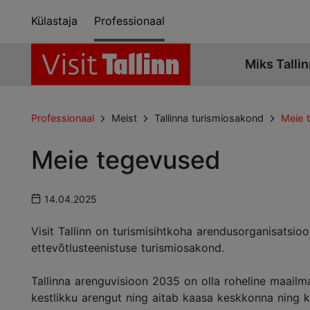
Külastaja
Professionaal
Miks Tallin
Professionaal
Meist
Tallinna turismiosakond
Meie 
Meie tegevused
14.04.2025
Visit Tallinn on turismisihtkoha arendusorganisatsi
ettevõtlusteenistuse turismiosakond.
Tallinna arenguvisioon 2035 on olla roheline maailmal
kestlikku arengut ning aitab kaasa keskkonna ning koh