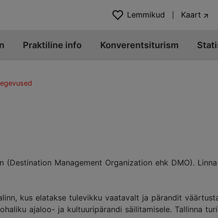
Lemmikud
Kaart
n
Praktiline info
Konverentsiturism
Stati
tegevused
oon (Destination Management Organization ehk DMO). Linna 
inn, kus elatakse tulevikku vaatavalt ja pärandit väärtusta
aliku ajaloo- ja kultuuripärandi säilitamisele. Tallinna tu