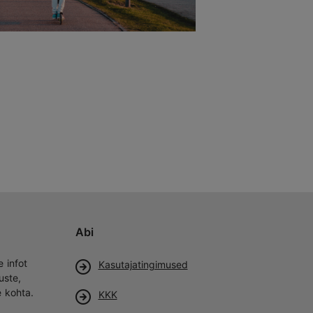
Abi
e infot
Kasutajatingimused
uste,
e kohta.
KKK