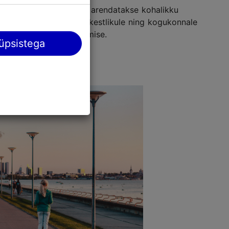
useks. Turismisihtkohta arendatakse kohalikku
kale, pikale, mugavale, kestlikule ning kogukonnale
tvustamise ning vahendamise.
üpsistega