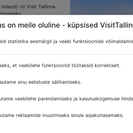
 videod) nii Visit Tallinna
sutamiseks
s on meile oluline - küpsised VisitTallin
 000 Visit Tallinna
d statistika eesmärgil ja veebi funktsioonide võimaldami
kontaktüritustel
kirjanikke ja mõjutajaid
seks, et veebilehe funktsioonid töötaksid korrektselt.
sutame sinu eelistuste säilitamiseks.
umendid
utame veebilehe parendamiseks ja kasutuskogemuse hinda
utame reklaamide muutmiseks sinule asjakohasemaks.
nakülastus