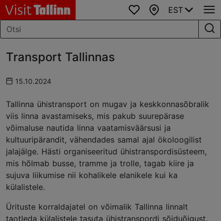
EST
Lemmikud
Kaart
Transport Tallinnas
15.10.2024
Tallinna ühistransport on mugav ja keskkonnasõbralik
viis linna avastamiseks, mis pakub suurepärase
võimaluse nautida linna vaatamisväärsusi ja
kultuuripärandit, vähendades samal ajal ökoloogilist
jalajälge. Hästi organiseeritud ühistranspordisüsteem,
mis hõlmab busse, tramme ja trolle, tagab kiire ja
sujuva liikumise nii kohalikele elanikele kui ka
külalistele.
Ürituste korraldajatel on võimalik Tallinna linnalt
taotleda külalistele tasuta ühistranspordi sõiduõigust.