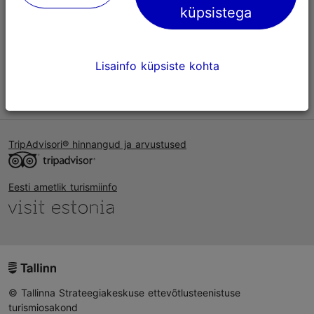
küpsistega
Kasutajatingimused
KKK
Lisainfo küpsiste kohta
Võta meiega ühendust
TripAdvisori® hinnangud ja arvustused
Eesti ametlik turismiinfo
© Tallinna Strateegiakeskuse ettevõtlusteenistuse
turismiosakond