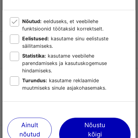
info@visittallinn.ee
Nõutud:
eelduseks, et veebilehe
funktsioonid töötaksid korrektselt.
Eelistused:
kasutame sinu eelistuste
Jälgi meid @ VisitTallinn
säilitamiseks.
Statistika:
kasutame veebilehe
parendamiseks ja kasutuskogemuse
hindamiseks.
Uudiskiri
Turundus:
kasutame reklaamide
muutmiseks sinule asjakohasemaks.
Visit Tallinna uudiskirjadest leiate infot sündmuste, uute
vaatamisväärsuste, atraktsioonide ja turismiteenuste kohta.
Liitu uudiskirjaga
Ainult
Nõustu
nõutud
kõigi
Abi