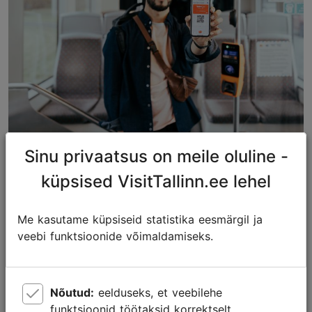
Sinu privaatsus on meile oluline -
Foto: Rasmus Jurkatam
küpsised VisitTallinn.ee lehel
Me kasutame küpsiseid statistika eesmärgil ja
veebi funktsioonide võimaldamiseks.
Nõutud:
eelduseks, et veebilehe
Kas lehe sisu vastas Sinu ootustele?
funktsioonid töötaksid korrektselt.