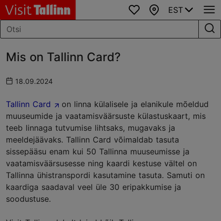
EST
Lemmikud
Kaart
Mis on Tallinn Card?
18.09.2024
Tallinn Card
on linna külalisele ja elanikule mõeldud
muuseumide ja vaatamisväärsuste külastuskaart, mis
teeb linnaga tutvumise lihtsaks, mugavaks ja
meeldejäävaks. Tallinn Card võimaldab tasuta
sissepääsu enam kui 50 Tallinna muuseumisse ja
vaatamisväärsusesse ning kaardi kestuse vältel on
Tallinna ühistranspordi kasutamine tasuta. Samuti on
kaardiga saadaval veel üle 30 eripakkumise ja
soodustuse.