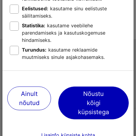
Eelistused:
kasutame sinu eelistuste
Jah
Ei
säilitamiseks.
Statistika:
kasutame veebilehe
parendamiseks ja kasutuskogemuse
hindamiseks.
Tallinna turismiinfokeskus
Turundus:
kasutame reklaamide
muutmiseks sinule asjakohasemaks.
Niguliste 2, 10146 Tallinn, Eesti
+372 645 7777
info@visittallinn.ee
Ainult
Nõustu
nõutud
kõigi
küpsistega
Jälgi meid @ VisitTallinn
Lisainfo küpsiste kohta