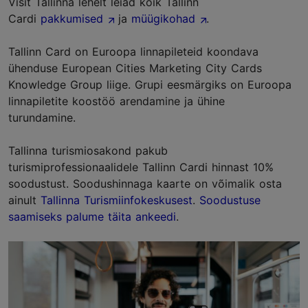
Visit Tallinna lehelt leiad kõik Tallinn
Cardi
pakkumised
ja
müügikohad
.
Tallinn Card on Euroopa linnapileteid koondava
ühenduse European Cities Marketing City Cards
Knowledge Group liige. Grupi eesmärgiks on Euroopa
linnapiletite koostöö arendamine ja ühine
turundamine.
Tallinna turismiosakond pakub
turismiprofessionaalidele Tallinn Cardi hinnast 10%
soodustust. Soodushinnaga kaarte on võimalik osta
ainult
Tallinna Turismiinfokeskusest
.
Soodustuse
saamiseks palume täita ankeedi
.