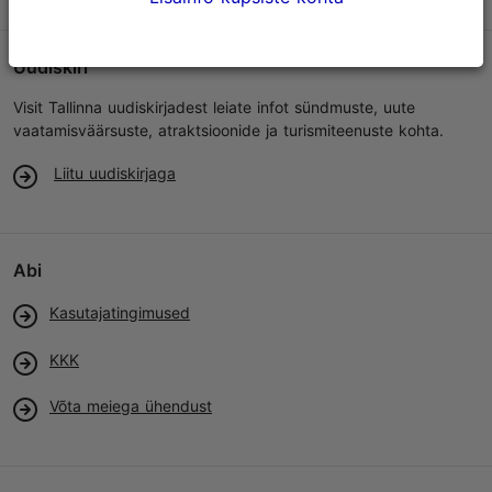
Uudiskiri
Visit Tallinna uudiskirjadest leiate infot sündmuste, uute
vaatamisväärsuste, atraktsioonide ja turismiteenuste kohta.
Liitu uudiskirjaga
Abi
Kasutajatingimused
KKK
Võta meiega ühendust